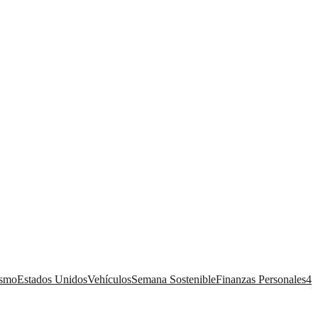
ismo
Estados Unidos
Vehículos
Semana Sostenible
Finanzas Personales
4