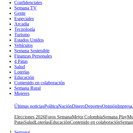
Confidenciales
Semana TV
Gente
Especiales
Arcadia
Tecnología
Turismo
Estados Unidos
Vehículos
Semana Sostenible
Finanzas Personales
4 Patas
Salud
Loterías
Educación
Contenido en colaboración
Semana Rural
Mujeres
Últimas noticias
Política
Nación
Dinero
Deportes
Opinión
Impresa
Elecciones 2026
Foros Semana
Mejor Colombia
Semana Play
Mu
Patas
Salud
Loterías
Educación
Contenido en colaboración
Seman
Semana
|