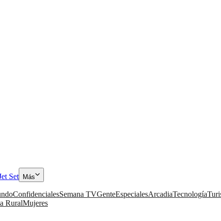
Jet Set
Más
ndo
Confidenciales
Semana TV
Gente
Especiales
Arcadia
Tecnología
Tur
a Rural
Mujeres