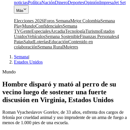
noticias
Política
Nación
Dinero
Deportes
Opinión
Impresa
Jet Set
Más
Elecciones 2026
Foros Semana
Mejor Colombia
Semana
Play
Mundo
Confidenciales
Semana
TV
Gente
Especiales
Arcadia
Tecnología
Turismo
Estados
Unidos
Vehículos
Semana Sostenible
Finanzas Personales
4
Patas
Salud
Loterías
Educación
Contenido en
colaboración
Semana Rural
Mujeres
Semana
|
Estados Unidos
Mundo
Hombre disparó y mató al perro de su
vecino luego de sostener una fuerte
discusión en Virginia, Estados Unidos
Roman Vyacheslavov Gorelov, de 33 años, enfrenta dos cargos de
felonía por crueldad animal y uso imprudente de un arma de fuego a
menos de 1.000 pies de una escuela.