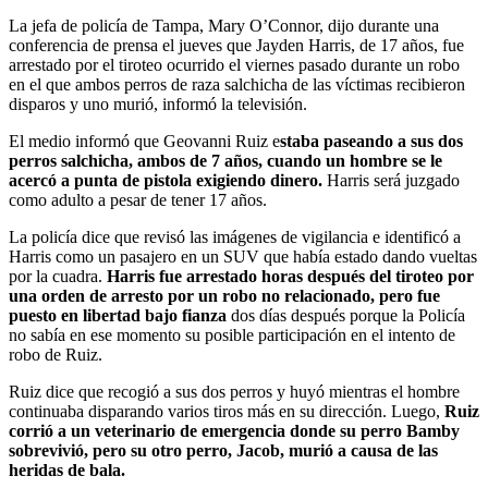
La jefa de policía de Tampa, Mary O’Connor, dijo durante una
conferencia de prensa el jueves que Jayden Harris, de 17 años, fue
arrestado por el tiroteo ocurrido el viernes pasado durante un robo
en el que ambos perros de raza salchicha de las víctimas recibieron
disparos y uno murió, informó la televisión.
El medio informó que Geovanni Ruiz e
staba paseando a sus dos
perros salchicha, ambos de 7 años, cuando un hombre se le
acercó a punta de pistola exigiendo dinero.
Harris será juzgado
como adulto a pesar de tener 17 años.
La policía dice que revisó las imágenes de vigilancia e identificó a
Harris como un pasajero en un SUV que había estado dando vueltas
por la cuadra.
Harris fue arrestado horas después del tiroteo por
una orden de arresto por un robo no relacionado, pero fue
puesto en libertad bajo fianza
dos días después porque la Policía
no sabía en ese momento su posible participación en el intento de
robo de Ruiz.
Ruiz dice que recogió a sus dos perros y huyó mientras el hombre
continuaba disparando varios tiros más en su dirección. Luego,
Ruiz
corrió a un veterinario de emergencia donde su perro Bamby
sobrevivió, pero su otro perro, Jacob, murió a causa de las
heridas de bala.