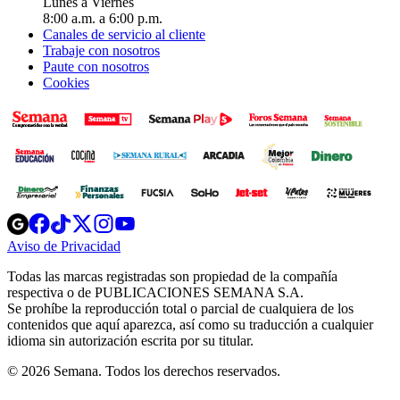
Lunes a Viernes
8:00 a.m. a 6:00 p.m.
Canales de servicio al cliente
Trabaje con nosotros
Paute con nosotros
Cookies
Opens
Opens
Opens
Opens
Opens
in
in
in
in
in
Aviso de Privacidad
Opens
new
new
new
new
new
in
window
window
window
window
window
Todas las marcas registradas son propiedad de la compañía
new
respectiva o de PUBLICACIONES SEMANA S.A.
window
Se prohíbe la reproducción total o parcial de cualquiera de los
contenidos que aquí aparezca, así como su traducción a cualquier
idioma sin autorización escrita por su titular.
© 2026 Semana. Todos los derechos reservados.