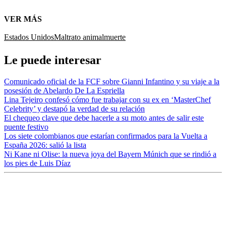
VER MÁS
Estados Unidos
Maltrato animal
muerte
Le puede interesar
Comunicado oficial de la FCF sobre Gianni Infantino y su viaje a la
posesión de Abelardo De La Espriella
Lina Tejeiro confesó cómo fue trabajar con su ex en ‘MasterChef
Celebrity’ y destapó la verdad de su relación
El chequeo clave que debe hacerle a su moto antes de salir este
puente festivo
Los siete colombianos que estarían confirmados para la Vuelta a
España 2026: salió la lista
Ni Kane ni Olise: la nueva joya del Bayern Múnich que se rindió a
los pies de Luis Díaz