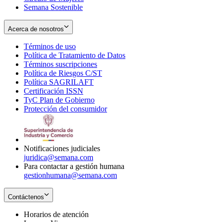
Semana Sostenible
Acerca de nosotros
Términos de uso
Opens
Política de Tratamiento de Datos
in
Opens
Términos suscripciones
new
Opens
in
Política de Riesgos C/ST
window
in
Opens
new
Política SAGRILAFT
Opens
new
in
window
Certificación ISSN
Opens
in
window
new
TyC Plan de Gobierno
in
new
Opens
window
Protección del consumidor
new
window
in
Opens
window
new
in
window
new
window
Notificaciones judiciales
juridica@semana.com
Para contactar a gestión humana
gestionhumana@semana.com
Contáctenos
Horarios de atención