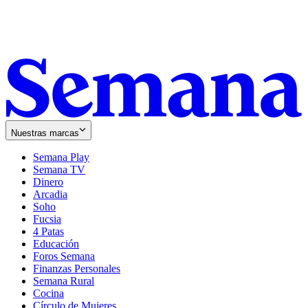
Nuestras marcas
Semana Play
Semana TV
Dinero
Arcadia
Soho
Opens
Fucsia
in
Opens
4 Patas
new
in
Educación
window
new
Foros Semana
window
Finanzas Personales
Semana Rural
Cocina
Círculo de Mujeres