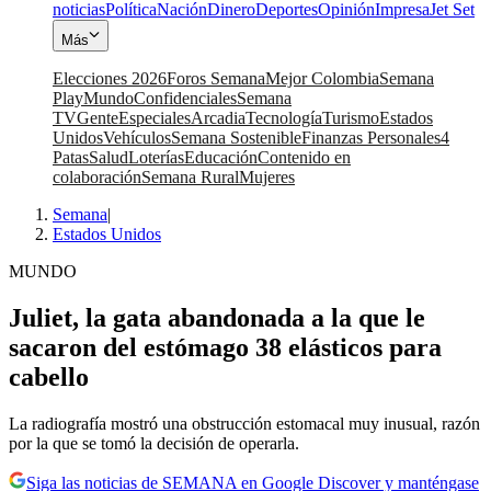
noticias
Política
Nación
Dinero
Deportes
Opinión
Impresa
Jet Set
Más
Elecciones 2026
Foros Semana
Mejor Colombia
Semana
Play
Mundo
Confidenciales
Semana
TV
Gente
Especiales
Arcadia
Tecnología
Turismo
Estados
Unidos
Vehículos
Semana Sostenible
Finanzas Personales
4
Patas
Salud
Loterías
Educación
Contenido en
colaboración
Semana Rural
Mujeres
Semana
|
Estados Unidos
MUNDO
Juliet, la gata abandonada a la que le
sacaron del estómago 38 elásticos para
cabello
La radiografía mostró una obstrucción estomacal muy inusual, razón
por la que se tomó la decisión de operarla.
Siga las noticias de SEMANA en Google Discover y manténgase