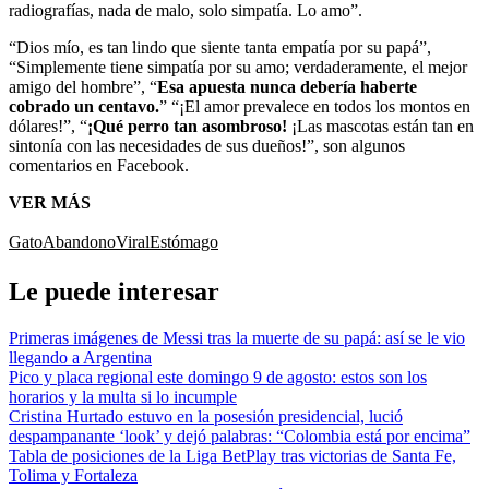
radiografías, nada de malo, solo simpatía. Lo amo”.
“Dios mío, es tan lindo que siente tanta empatía por su papá”,
“Simplemente tiene simpatía por su amo; verdaderamente, el mejor
amigo del hombre”, “
Esa apuesta nunca debería haberte
cobrado un centavo.
” “¡El amor prevalece en todos los montos en
dólares!”, “
¡Qué perro tan asombroso!
¡Las mascotas están tan en
sintonía con las necesidades de sus dueños!”, son algunos
comentarios en Facebook.
VER MÁS
Gato
Abandono
Viral
Estómago
Le puede interesar
Primeras imágenes de Messi tras la muerte de su papá: así se le vio
llegando a Argentina
Pico y placa regional este domingo 9 de agosto: estos son los
horarios y la multa si lo incumple
Cristina Hurtado estuvo en la posesión presidencial, lució
despampanante ‘look’ y dejó palabras: “Colombia está por encima”
Tabla de posiciones de la Liga BetPlay tras victorias de Santa Fe,
Tolima y Fortaleza