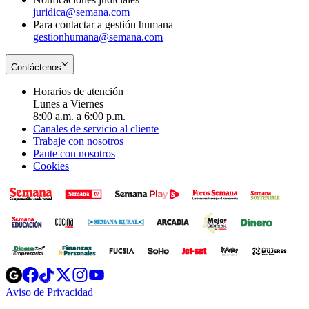
juridica@semana.com
Para contactar a gestión humana
gestionhumana@semana.com
Contáctenos
Horarios de atención
Lunes a Viernes
8:00 a.m. a 6:00 p.m.
Canales de servicio al cliente
Trabaje con nosotros
Paute con nosotros
Cookies
Opens
Opens
Opens
Opens
Opens
in
in
in
in
in
Aviso de Privacidad
Opens
new
new
new
new
new
in