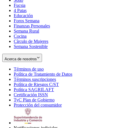
Soho
Opens
Fucsia
in
Opens
4 Patas
new
in
Educación
window
new
Foros Semana
window
Finanzas Personales
Semana Rural
Cocina
Círculo de Mujeres
Semana Sostenible
Acerca de nosotros
Términos de uso
Opens
Política de Tratamiento de Datos
in
Opens
Términos suscripciones
new
Opens
in
Política de Riesgos C/ST
window
in
Opens
new
Política SAGRILAFT
Opens
new
in
window
Certificación ISSN
Opens
in
window
new
TyC Plan de Gobierno
in
new
Opens
window
Protección del consumidor
new
window
in
Opens
window
new
in
window
new
window
Notificaciones judiciales