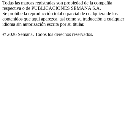
window
window
window
window
window
Todas las marcas registradas son propiedad de la compañía
new
respectiva o de PUBLICACIONES SEMANA S.A.
window
Se prohíbe la reproducción total o parcial de cualquiera de los
contenidos que aquí aparezca, así como su traducción a cualquier
idioma sin autorización escrita por su titular.
© 2026 Semana. Todos los derechos reservados.