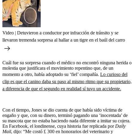
Video | Detuvieron a conductor por infracción de tránsito y se
llevaron tremenda sorpresa al hallar a un tigre en el baúl del carro
Cuál fue su sorpresa cuando el médico no encontró ninguna herida o
molestia que justificara el movimiento repentino que, de un
momento a otro, había adoptado su ‘fiel’ compañía.
Lo curioso del
clip es que el canino daba su paso al mismo ritmo que su propietario,
a diferencia de que el segundo en realidad sí tuvo un accidente.
Con el tiempo, Jones se dio cuenta de que había sido víctima de
engaño y que, con su dinero, terminó pagando una ‘inocentada’ de
su mascota que no estaba haciendo nada diferente a imitar su cojera.
En Facebook, el londinense, cuya historia fue replicada por
Daily
Mail
, dijo: “Me costó £ 300 en honorarios del veterinario y