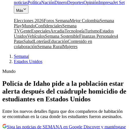
noticias
Política
Nación
Dinero
Deportes
Opinión
Impresa
Jet Set
Más
Elecciones 2026
Foros Semana
Mejor Colombia
Semana
Play
Mundo
Confidenciales
Semana
TV
Gente
Especiales
Arcadia
Tecnología
Turismo
Estados
Unidos
Vehículos
Semana Sostenible
Finanzas Personales
4
Patas
Salud
Loterías
Educación
Contenido en
colaboración
Semana Rural
Mujeres
Semana
|
Estados Unidos
Mundo
Policía de Idaho pide a la población estar
alerta después del cuádruple homicidio de
estudiantes en Estados Unidos
Entre los nuevos detalles figura que dos compañeros de habitación
se encontraban en la casa donde los estudiantes fueron asesinados.
Siga las noticias de SEMANA en Google Discover y manténgase