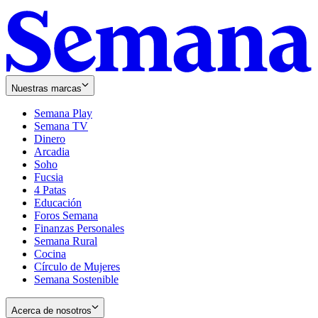
Nuestras marcas
Semana Play
Semana TV
Dinero
Arcadia
Soho
Opens
Fucsia
in
Opens
4 Patas
new
in
Educación
window
new
Foros Semana
window
Finanzas Personales
Semana Rural
Cocina
Círculo de Mujeres
Semana Sostenible
Acerca de nosotros