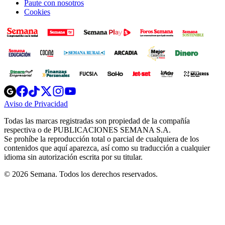
Paute con nosotros
Cookies
Opens
Opens
Opens
Opens
Opens
in
in
in
in
in
Aviso de Privacidad
Opens
new
new
new
new
new
in
window
window
window
window
window
Todas las marcas registradas son propiedad de la compañía
new
respectiva o de PUBLICACIONES SEMANA S.A.
window
Se prohíbe la reproducción total o parcial de cualquiera de los
contenidos que aquí aparezca, así como su traducción a cualquier
idioma sin autorización escrita por su titular.
© 2026 Semana. Todos los derechos reservados.