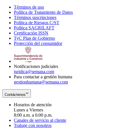
Términos de uso
Opens
Política de Tratamiento de Datos
in
Opens
Términos suscripciones
new
Opens
in
Política de Riesgos C/ST
window
in
Opens
new
Política SAGRILAFT
Opens
new
in
window
Certificación ISSN
Opens
in
window
new
TyC Plan de Gobierno
in
new
Opens
window
Protección del consumidor
new
window
in
Opens
window
new
in
window
new
window
Notificaciones judiciales
juridica@semana.com
Para contactar a gestión humana
gestionhumana@semana.com
Contáctenos
Horarios de atención
Lunes a Viernes
8:00 a.m. a 6:00 p.m.
Canales de servicio al cliente
Trabaje con nosotros