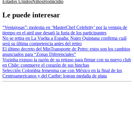
Estados Unidos
Niños
Homicidio
Le puede interesar
“Ventajosas”: molestia en ‘MasterChef Celebrity’ por la ventaja de
tiempo en el atril que desató la furia de los participantes
No se retira en La Vuelta a España: Nairo Quintana confirma cuál
será su última competencia antes del retiro
El último decreto del MinTransporte de Petro: estos son los cambios
anunciados para “Zonas Diferenciales”
Vozinha expuso la razón de su retraso para firmar con su nuevo club
en Chile: conmueve el corazón de sus hinchas
Selección Colombia femenina cae con México en la final de los
Centroamericanos y del Caribe: logran medalla de plata