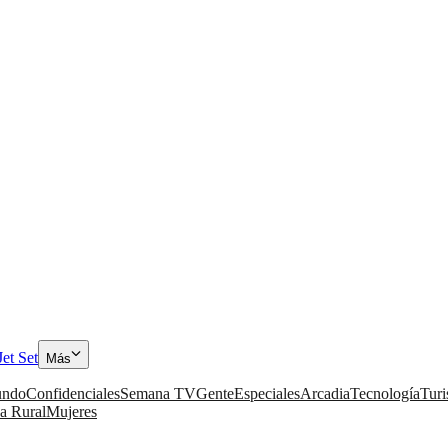
Jet Set
Más
ndo
Confidenciales
Semana TV
Gente
Especiales
Arcadia
Tecnología
Tur
a Rural
Mujeres