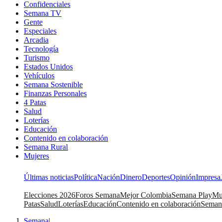
Confidenciales
Semana TV
Gente
Especiales
Arcadia
Tecnología
Turismo
Estados Unidos
Vehículos
Semana Sostenible
Finanzas Personales
4 Patas
Salud
Loterías
Educación
Contenido en colaboración
Semana Rural
Mujeres
Últimas noticias
Política
Nación
Dinero
Deportes
Opinión
Impresa
Elecciones 2026
Foros Semana
Mejor Colombia
Semana Play
Mu
Patas
Salud
Loterías
Educación
Contenido en colaboración
Seman
Semana
|