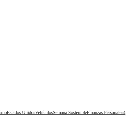
ismo
Estados Unidos
Vehículos
Semana Sostenible
Finanzas Personales
4