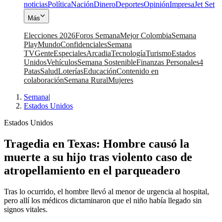
noticias
Política
Nación
Dinero
Deportes
Opinión
Impresa
Jet Set
Más
Elecciones 2026
Foros Semana
Mejor Colombia
Semana
Play
Mundo
Confidenciales
Semana
TV
Gente
Especiales
Arcadia
Tecnología
Turismo
Estados
Unidos
Vehículos
Semana Sostenible
Finanzas Personales
4
Patas
Salud
Loterías
Educación
Contenido en
colaboración
Semana Rural
Mujeres
Semana
|
Estados Unidos
Estados Unidos
Tragedia en Texas: Hombre causó la
muerte a su hijo tras violento caso de
atropellamiento en el parqueadero
Tras lo ocurrido, el hombre llevó al menor de urgencia al hospital,
pero allí los médicos dictaminaron que el niño había llegado sin
signos vitales.