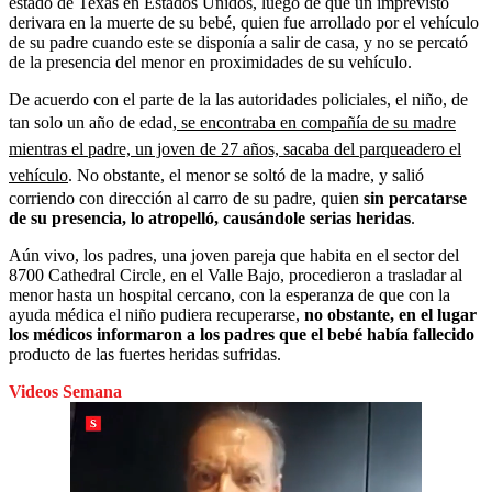
estado de Texas en Estados Unidos, luego de que un imprevisto
derivara en la muerte de su bebé, quien fue arrollado por el vehículo
de su padre cuando este se disponía a salir de casa, y no se percató
de la presencia del menor en proximidades de su vehículo.
De acuerdo con el parte de la las autoridades policiales, el niño, de
tan solo un año de edad,
se encontraba en compañía de su madre
mientras el padre, un joven de 27 años, sacaba del parqueadero el
vehículo
. No obstante, el menor se soltó de la madre, y salió
corriendo con dirección al carro de su padre, quien
sin percatarse
de su presencia, lo atropelló, causándole serias heridas
.
Aún vivo, los padres, una joven pareja que habita en el sector del
8700 Cathedral Circle, en el Valle Bajo, procedieron a trasladar al
menor hasta un hospital cercano, con la esperanza de que con la
ayuda médica el niño pudiera recuperarse,
no obstante, en el lugar
los médicos informaron a los padres que el bebé había fallecido
producto de las fuertes heridas sufridas.
Videos Semana