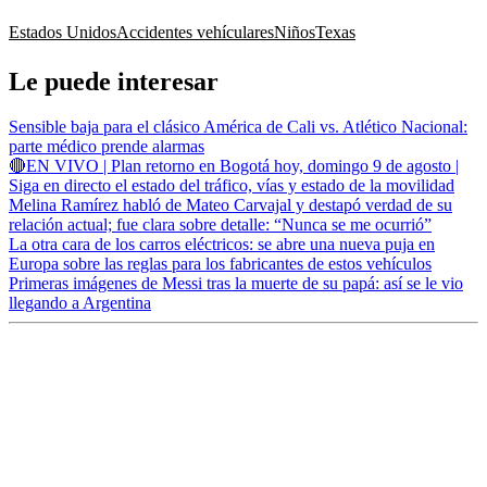
Estados Unidos
Accidentes vehículares
Niños
Texas
Le puede interesar
Sensible baja para el clásico América de Cali vs. Atlético Nacional:
parte médico prende alarmas
🔴EN VIVO | Plan retorno en Bogotá hoy, domingo 9 de agosto |
Siga en directo el estado del tráfico, vías y estado de la movilidad
Melina Ramírez habló de Mateo Carvajal y destapó verdad de su
relación actual; fue clara sobre detalle: “Nunca se me ocurrió”
La otra cara de los carros eléctricos: se abre una nueva puja en
Europa sobre las reglas para los fabricantes de estos vehículos
Primeras imágenes de Messi tras la muerte de su papá: así se le vio
llegando a Argentina