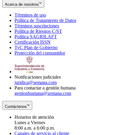
Acerca de nosotros
Términos de uso
Opens
Política de Tratamiento de Datos
in
Opens
Términos suscripciones
new
Opens
in
Política de Riesgos C/ST
window
in
Opens
new
Política SAGRILAFT
Opens
new
in
window
Certificación ISSN
Opens
in
window
new
TyC Plan de Gobierno
in
new
Opens
window
Protección del consumidor
new
window
in
Opens
window
new
in
window
new
window
Notificaciones judiciales
juridica@semana.com
Para contactar a gestión humana
gestionhumana@semana.com
Contáctenos
Horarios de atención
Lunes a Viernes
8:00 a.m. a 6:00 p.m.
Canales de servicio al cliente