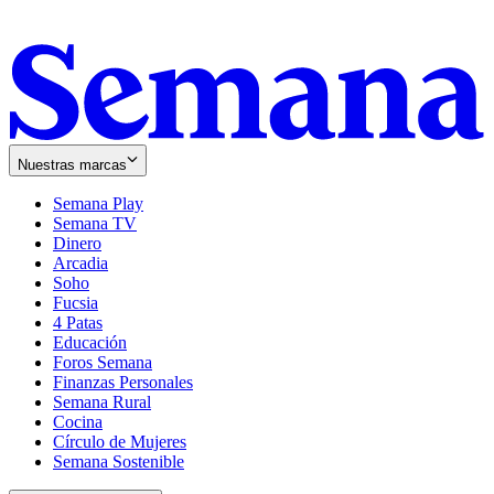
Nuestras marcas
Semana Play
Semana TV
Dinero
Arcadia
Soho
Opens
Fucsia
in
Opens
4 Patas
new
in
Educación
window
new
Foros Semana
window
Finanzas Personales
Semana Rural
Cocina
Círculo de Mujeres
Semana Sostenible