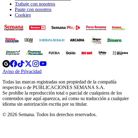
Trabaje con nosotros
Paute con nosotros
Cookies
Opens
Opens
Opens
Opens
Opens
in
in
in
in
in
Aviso de Privacidad
Opens
new
new
new
new
new
in
window
window
window
window
window
Todas las marcas registradas son propiedad de la compañía
new
respectiva o de PUBLICACIONES SEMANA S.A.
window
Se prohíbe la reproducción total o parcial de cualquiera de los
contenidos que aquí aparezca, así como su traducción a cualquier
idioma sin autorización escrita por su titular.
© 2026 Semana. Todos los derechos reservados.