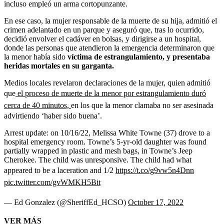
incluso empleó un arma cortopunzante.
En ese caso, la mujer responsable de la muerte de su hija, admitió el
crimen adelantado en un parque y aseguró que, tras lo ocurrido,
decidió envolver el cadáver en bolsas, y dirigirse a un hospital,
donde las personas que atendieron la emergencia determinaron que
la menor había sido
víctima de estrangulamiento, y presentaba
heridas mortales en su garganta.
Medios locales revelaron declaraciones de la mujer, quien admitió
que
el proceso de muerte de la menor por estrangulamiento duró
cerca de 40 minutos,
en los que la menor clamaba no ser asesinada
advirtiendo ‘haber sido buena’.
Arrest update: on 10/16/22, Melissa White Towne (37) drove to a
hospital emergency room. Towne’s 5-yr-old daughter was found
partially wrapped in plastic and mesh bags, in Towne’s Jeep
Cherokee. The child was unresponsive. The child had what
appeared to be a laceration and 1/2
https://t.co/g9vw5n4Dnn
pic.twitter.com/gvWMKH5Bit
— Ed Gonzalez (@SheriffEd_HCSO)
October 17, 2022
VER MÁS