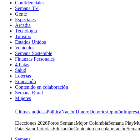
Confidenciales
Semana TV
Gente
Especiales
Arcadia
Tecnología
Turismo
Estados Unidos
Vehículos
Semana Sostenible
Finanzas Personales
4 Patas
Salud
Loterías
Educación
Contenido en colaboración
Semana Rural
Mujeres
Últimas noticias
Política
Nación
Dinero
Deportes
Opinión
Impresa
Elecciones 2026
Foros Semana
Mejor Colombia
Semana Play
Mu
Patas
Salud
Loterías
Educación
Contenido en colaboración
Seman
Semana
|