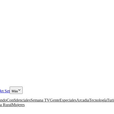
Jet Set
Más
ndo
Confidenciales
Semana TV
Gente
Especiales
Arcadia
Tecnología
Tur
a Rural
Mujeres