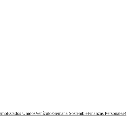
ismo
Estados Unidos
Vehículos
Semana Sostenible
Finanzas Personales
4