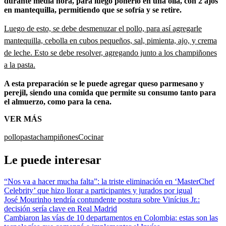
durante media hora, para luego ponerlo en una olla, con 2 ajos
en mantequilla, permitiendo que se sofría y se retire.
Luego de esto, se debe desmenuzar el pollo, para así agregarle
mantequilla, cebolla en cubos pequeños, sal, pimienta, ajo, y crema
de leche. Esto se debe resolver, agregando junto a los champiñones
a la pasta.
A esta preparación se le puede agregar queso parmesano y
perejil, siendo una comida que permite su consumo tanto para
el almuerzo, como para la cena.
VER MÁS
pollo
pasta
champiñones
Cocinar
Le puede interesar
“Nos va a hacer mucha falta”: la triste eliminación en ‘MasterChef
Celebrity’ que hizo llorar a participantes y jurados por igual
José Mourinho tendría contundente postura sobre Vinícius Jr.:
decisión sería clave en Real Madrid
Cambiaron las vías de 10 departamentos en Colombia: estas son las