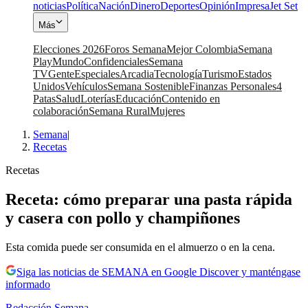
noticias
Política
Nación
Dinero
Deportes
Opinión
Impresa
Jet Set
Más
Elecciones 2026
Foros Semana
Mejor Colombia
Semana
Play
Mundo
Confidenciales
Semana
TV
Gente
Especiales
Arcadia
Tecnología
Turismo
Estados
Unidos
Vehículos
Semana Sostenible
Finanzas Personales
4
Patas
Salud
Loterías
Educación
Contenido en
colaboración
Semana Rural
Mujeres
Semana
|
Recetas
Recetas
Receta: cómo preparar una pasta rápida
y casera con pollo y champiñones
Esta comida puede ser consumida en el almuerzo o en la cena.
Siga las noticias de SEMANA en Google Discover y manténgase
informado
Redacción Semana