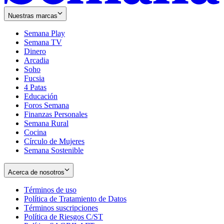
Nuestras marcas
Semana Play
Semana TV
Dinero
Arcadia
Soho
Opens
Fucsia
in
Opens
4 Patas
new
in
Educación
window
new
Foros Semana
window
Finanzas Personales
Semana Rural
Cocina
Círculo de Mujeres
Semana Sostenible
Acerca de nosotros
Términos de uso
Opens
Política de Tratamiento de Datos
in
Opens
Términos suscripciones
new
Opens
in
Política de Riesgos C/ST
window
in
Opens
new