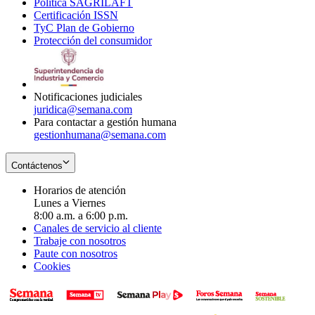
Política SAGRILAFT
Opens
new
in
window
Certificación ISSN
Opens
in
window
new
TyC Plan de Gobierno
in
new
Opens
window
Protección del consumidor
new
window
in
Opens
window
new
in
window
new
window
Notificaciones judiciales
juridica@semana.com
Para contactar a gestión humana
gestionhumana@semana.com
Contáctenos
Horarios de atención
Lunes a Viernes
8:00 a.m. a 6:00 p.m.
Canales de servicio al cliente
Trabaje con nosotros
Paute con nosotros
Cookies