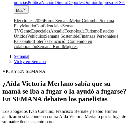
noticias
Política
Nación
Dinero
Deportes
Opinión
Impresa
Jet Set
Más
Elecciones 2026
Foros Semana
Mejor Colombia
Semana
Play
Mundo
Confidenciales
Semana
TV
Gente
Especiales
Arcadia
Tecnología
Turismo
Estados
Unidos
Vehículos
Semana Sostenible
Finanzas Personales
4
Patas
Salud
Loterías
Educación
Contenido en
colaboración
Semana Rural
Mujeres
Semana
|
Vicky en Semana
VICKY EN SEMANA
¿Aída Victoria Merlano sabía que su
mamá se iba a fugar o la ayudó a fugarse?
En SEMANA debaten los panelistas
Los abogados Iván Cancino, Francisco Bernate y Fabio Humar
analizaron si la condena contra Aída Victoria Merlano por la fuga de
su madre tiene sustento o no.