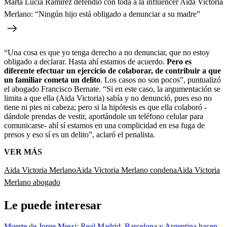
Marta Lucía Ramírez defendió con toda a la influencer Aida Victoria
Merlano: “Ningún hijo está obligado a denunciar a su madre”
“Una cosa es que yo tenga derecho a no denunciar, que no estoy
obligado a declarar. Hasta ahí estamos de acuerdo.
Pero es
diferente efectuar un ejercicio de colaborar, de contribuir a que
un familiar cometa un delito
.
Los casos no son pocos”, puntualizó
el abogado Francisco Bernate. “Si en este caso, la argumentación se
limita a que ella (Aida Victoria) sabía y no denunció, pues eso no
tiene ni pies ni cabeza; pero si la hipótesis es que ella colaboró -
dándole prendas de vestir, aportándole un teléfono celular para
comunicarse- ahí sí estamos en una complicidad en esa fuga de
presos y eso sí es un delito”, aclaró el penalista.
VER MÁS
Aida Victoria Merlano
Aida Victoria Merlano condena
Aida Victoria
Merlano abogado
Le puede interesar
Muerte de Jorge Messi: Real Madrid, Barcelona y Argentina hacen