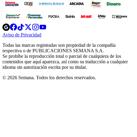
Opens
Opens
Opens
Opens
Opens
in
in
in
in
in
Aviso de Privacidad
Opens
new
new
new
new
new
in
window
window
window
window
window
Todas las marcas registradas son propiedad de la compañía
new
respectiva o de PUBLICACIONES SEMANA S.A.
window
Se prohíbe la reproducción total o parcial de cualquiera de los
contenidos que aquí aparezca, así como su traducción a cualquier
idioma sin autorización escrita por su titular.
© 2026 Semana. Todos los derechos reservados.