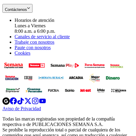
Contáctenos
Horarios de atención
Lunes a Viernes
8:00 a.m. a 6:00 p.m.
Canales de servicio al cliente
Trabaje con nosotros
Paute con nosotros
Cookies
Opens
Opens
Opens
Opens
Opens
in
in
in
in
in
Aviso de Privacidad
Opens
new
new
new
new
new
in
window
window
window
window
window
Todas las marcas registradas son propiedad de la compañía
new
respectiva o de PUBLICACIONES SEMANA S.A.
window
Se prohíbe la reproducción total o parcial de cualquiera de los
contenidos que aquí aparezca, así como su traducción a cualquier