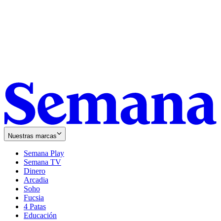
Nuestras marcas
Semana Play
Semana TV
Dinero
Arcadia
Soho
Opens
Fucsia
in
Opens
4 Patas
new
in
Educación
window
new