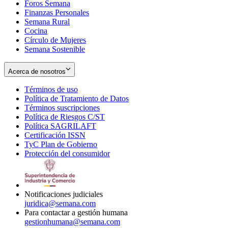
Foros Semana
window
Finanzas Personales
Semana Rural
Cocina
Círculo de Mujeres
Semana Sostenible
Acerca de nosotros
Términos de uso
Opens
Política de Tratamiento de Datos
in
Opens
Términos suscripciones
new
Opens
in
Política de Riesgos C/ST
window
in
Opens
new
Política SAGRILAFT
Opens
new
in
window
Certificación ISSN
Opens
in
window
new
TyC Plan de Gobierno
in
new
Opens
window
Protección del consumidor
new
window
in
Opens
window
new
in
window
new
window
Notificaciones judiciales
juridica@semana.com
Para contactar a gestión humana
gestionhumana@semana.com