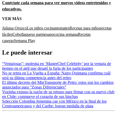
Conéctate cada semana para ver nuevos videos entretenidos y
educativos.
VER MÁS
Juliana Orozco
Los niños cocinan
tomates
Recetas para niños
recetas
fáciles
Cebolla
queso parmesano
cocina semana
Recetas
caseras
Semana Play
Le puede interesar
“Ventajosas”: molestia en ‘MasterChef Celebrity’ por la ventaja de
tiempo en el atril que desató la furia de los participantes
No se retira en La Vuelta a España: Nairo Quintana confirma cuál
será su última competencia antes del retiro
El último decreto del MinTransporte de Petro: estos son los cambios
anunciados para “Zonas Diferenciales”
Vozinha expuso la razón de su retraso para firmar con su nuevo club
en Chile: conmueve el corazón de sus hinchas
Selección Colombia femenina cae con México en la final de los
Centroamericanos y del Caribe: logran medalla de plata