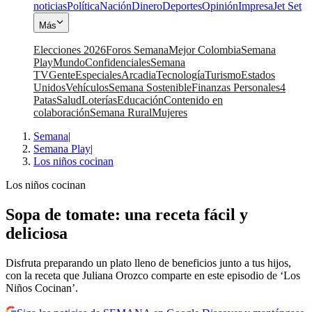
noticias
Política
Nación
Dinero
Deportes
Opinión
Impresa
Jet Set
Más
Elecciones 2026
Foros Semana
Mejor Colombia
Semana
Play
Mundo
Confidenciales
Semana
TV
Gente
Especiales
Arcadia
Tecnología
Turismo
Estados
Unidos
Vehículos
Semana Sostenible
Finanzas Personales
4
Patas
Salud
Loterías
Educación
Contenido en
colaboración
Semana Rural
Mujeres
Semana
|
Semana Play
|
Los niños cocinan
Los niños cocinan
Sopa de tomate: una receta fácil y
deliciosa
Disfruta preparando un plato lleno de beneficios junto a tus hijos,
con la receta que Juliana Orozco comparte en este episodio de ‘Los
Niños Cocinan’.