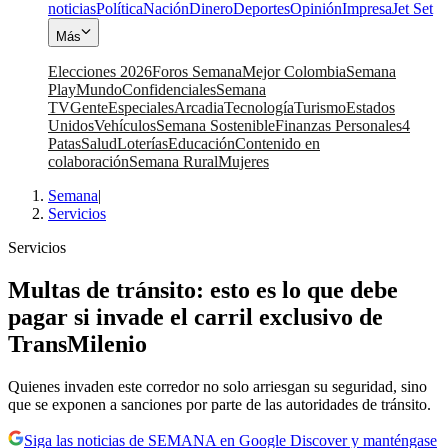
noticias
Política
Nación
Dinero
Deportes
Opinión
Impresa
Jet Set
Más
Elecciones 2026
Foros Semana
Mejor Colombia
Semana
Play
Mundo
Confidenciales
Semana
TV
Gente
Especiales
Arcadia
Tecnología
Turismo
Estados
Unidos
Vehículos
Semana Sostenible
Finanzas Personales
4
Patas
Salud
Loterías
Educación
Contenido en
colaboración
Semana Rural
Mujeres
Semana
|
Servicios
Servicios
Multas de tránsito: esto es lo que debe
pagar si invade el carril exclusivo de
TransMilenio
Quienes invaden este corredor no solo arriesgan su seguridad, sino
que se exponen a sanciones por parte de las autoridades de tránsito.
Siga las noticias de SEMANA en Google Discover y manténgase