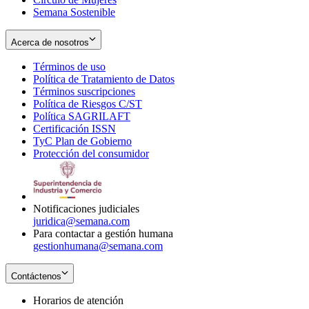
Semana Sostenible
Acerca de nosotros
Términos de uso
Opens
Política de Tratamiento de Datos
in
Opens
Términos suscripciones
new
Opens
in
Política de Riesgos C/ST
window
in
Opens
new
Política SAGRILAFT
Opens
new
in
window
Certificación ISSN
Opens
in
window
new
TyC Plan de Gobierno
in
new
Opens
window
Protección del consumidor
new
window
in
Opens
window
new
in
window
new
window
Notificaciones judiciales
juridica@semana.com
Para contactar a gestión humana
gestionhumana@semana.com
Contáctenos
Horarios de atención