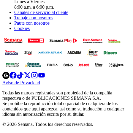
Lunes a Viernes
8:00 a.m. a 6:00 p.m.
Canales de servicio al cliente
Trabaje con nosotros
Paute con nosotros
Cookies
Opens
Opens
Opens
Opens
Opens
in
in
in
in
in
Aviso de Privacidad
Opens
new
new
new
new
new
in
window
window
window
window
window
Todas las marcas registradas son propiedad de la compañía
new
respectiva o de PUBLICACIONES SEMANA S.A.
window
Se prohíbe la reproducción total o parcial de cualquiera de los
contenidos que aquí aparezca, así como su traducción a cualquier
idioma sin autorización escrita por su titular.
© 2026 Semana. Todos los derechos reservados.