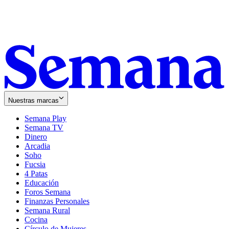
Nuestras marcas
Semana Play
Semana TV
Dinero
Arcadia
Soho
Opens
Fucsia
in
Opens
4 Patas
new
in
Educación
window
new
Foros Semana
window
Finanzas Personales
Semana Rural
Cocina
Círculo de Mujeres