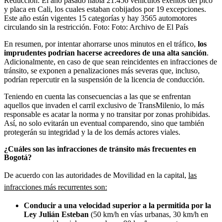
Reducción. El año pasado había 21.456 vehículos exentos del pico
y placa en Cali, los cuales estaban cobijados por 19 excepciones.
Este año están vigentes 15 categorías y hay 3565 automotores
circulando sin la restricción.
Foto:
Foto: Archivo de El País
En resumen, por intentar ahorrarse unos minutos en el tráfico,
los
imprudentes podrían hacerse acreedores de una alta sanción
.
Adicionalmente, en caso de que sean reincidentes en infracciones de
tránsito, se exponen a penalizaciones más severas que, incluso,
podrían repercutir en la suspensión de la licencia de conducción.
Teniendo en cuenta las consecuencias a las que se enfrentan
aquellos que invaden el carril exclusivo de TransMilenio, lo más
responsable es acatar la norma y no transitar por zonas prohibidas.
Así, no solo evitarán un eventual comparendo, sino que también
protegerán su integridad y la de los demás actores viales.
¿Cuáles son las infracciones de tránsito más frecuentes en
Bogotá?
De acuerdo con las autoridades de Movilidad en la capital,
las
infracciones más recurrentes son:
Conducir a una velocidad superior a la permitida por la
Ley Julián Esteban
(50 km/h en vías urbanas, 30 km/h en