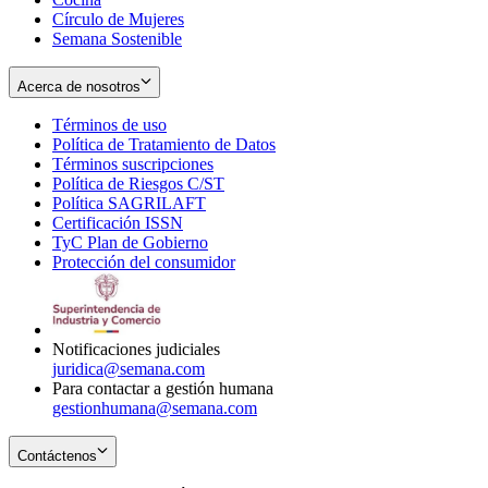
Círculo de Mujeres
Semana Sostenible
Acerca de nosotros
Términos de uso
Opens
Política de Tratamiento de Datos
in
Opens
Términos suscripciones
new
Opens
in
Política de Riesgos C/ST
window
in
Opens
new
Política SAGRILAFT
Opens
new
in
window
Certificación ISSN
Opens
in
window
new
TyC Plan de Gobierno
in
new
Opens
window
Protección del consumidor
new
window
in
Opens
window
new
in
window
new
window
Notificaciones judiciales
juridica@semana.com
Para contactar a gestión humana
gestionhumana@semana.com
Contáctenos