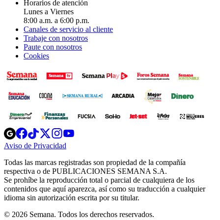
Horarios de atención
Lunes a Viernes
8:00 a.m. a 6:00 p.m.
Canales de servicio al cliente
Trabaje con nosotros
Paute con nosotros
Cookies
Opens
Opens
Opens
Opens
Opens
in
in
in
in
in
Aviso de Privacidad
Opens
new
new
new
new
new
in
window
window
window
window
window
Todas las marcas registradas son propiedad de la compañía
new
respectiva o de PUBLICACIONES SEMANA S.A.
window
Se prohíbe la reproducción total o parcial de cualquiera de los
contenidos que aquí aparezca, así como su traducción a cualquier
idioma sin autorización escrita por su titular.
© 2026 Semana. Todos los derechos reservados.