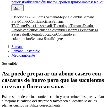
noticias
Política
Nación
Dinero
Deportes
Opinión
Impresa
Jet Set
Más
Elecciones 2026
Foros Semana
Mejor Colombia
Semana
Play
Mundo
Confidenciales
Semana
TV
Gente
Especiales
Arcadia
Tecnología
Turismo
Estados
Unidos
Vehículos
Semana Sostenible
Finanzas Personales
4
Patas
Salud
Loterías
Educación
Contenido en
colaboración
Semana Rural
Mujeres
Semana
|
Semana Sostenible
|
Medioambiente
Sostenible
Así puede preparar un abono casero con
cáscaras de huevo para que las suculentas
crezcan y florezcan sanas
Este residuo de cocina contiene calcio y otros minerales que ayudan
a mejorar la calidad del sustrato y favorecen el desarrollo de las
plantas cuando se utiliza correctamente.