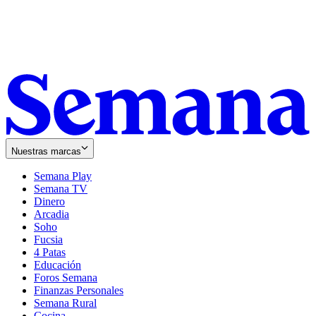
Nuestras marcas
Semana Play
Semana TV
Dinero
Arcadia
Soho
Opens
Fucsia
in
Opens
4 Patas
new
in
Educación
window
new
Foros Semana
window
Finanzas Personales
Semana Rural
Cocina