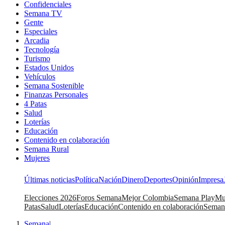
Confidenciales
Semana TV
Gente
Especiales
Arcadia
Tecnología
Turismo
Estados Unidos
Vehículos
Semana Sostenible
Finanzas Personales
4 Patas
Salud
Loterías
Educación
Contenido en colaboración
Semana Rural
Mujeres
Últimas noticias
Política
Nación
Dinero
Deportes
Opinión
Impresa
Elecciones 2026
Foros Semana
Mejor Colombia
Semana Play
Mu
Patas
Salud
Loterías
Educación
Contenido en colaboración
Seman
Semana
|