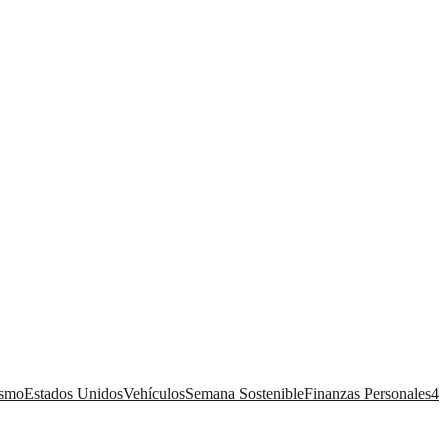
ismo
Estados Unidos
Vehículos
Semana Sostenible
Finanzas Personales
4