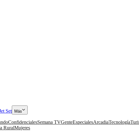
Jet Set
Más
ndo
Confidenciales
Semana TV
Gente
Especiales
Arcadia
Tecnología
Tur
a Rural
Mujeres