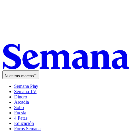
Nuestras marcas
Semana Play
Semana TV
Dinero
Arcadia
Soho
Opens
Fucsia
in
Opens
4 Patas
new
in
Educación
window
new
Foros Semana
window