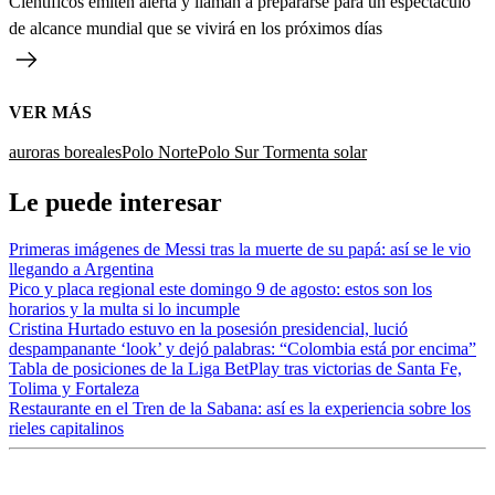
Científicos emiten alerta y llaman a prepararse para un espectáculo
de alcance mundial que se vivirá en los próximos días
VER MÁS
auroras boreales
Polo Norte
Polo Sur
Tormenta solar
Le puede interesar
Primeras imágenes de Messi tras la muerte de su papá: así se le vio
llegando a Argentina
Pico y placa regional este domingo 9 de agosto: estos son los
horarios y la multa si lo incumple
Cristina Hurtado estuvo en la posesión presidencial, lució
despampanante ‘look’ y dejó palabras: “Colombia está por encima”
Tabla de posiciones de la Liga BetPlay tras victorias de Santa Fe,
Tolima y Fortaleza
Restaurante en el Tren de la Sabana: así es la experiencia sobre los
rieles capitalinos