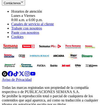
Contáctenos
Horarios de atención
Lunes a Viernes
8:00 a.m. a 6:00 p.m.
Canales de servicio al cliente
Trabaje con nosotros
Paute con nosotros
Cookies
Opens
Opens
Opens
Opens
Opens
in
in
in
in
in
Aviso de Privacidad
Opens
new
new
new
new
new
in
window
window
window
window
window
Todas las marcas registradas son propiedad de la compañía
new
respectiva o de PUBLICACIONES SEMANA S.A.
window
Se prohíbe la reproducción total o parcial de cualquiera de los
contenidos que aquí aparezca, así como su traducción a cualquier
idioma sin autorización escrita por su titular.