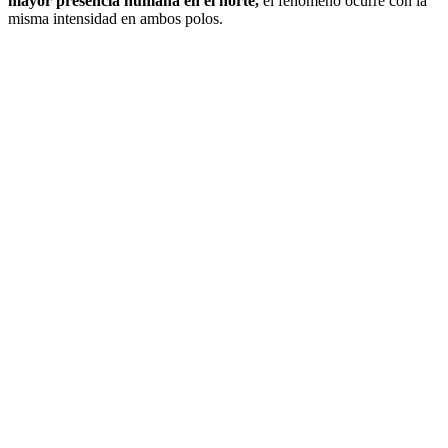
mayor presencia humana en el norte,
el fenómeno ocurre con la
misma intensidad en ambos polos.