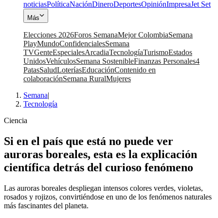
noticias
Política
Nación
Dinero
Deportes
Opinión
Impresa
Jet Set
Más
Elecciones 2026
Foros Semana
Mejor Colombia
Semana
Play
Mundo
Confidenciales
Semana
TV
Gente
Especiales
Arcadia
Tecnología
Turismo
Estados
Unidos
Vehículos
Semana Sostenible
Finanzas Personales
4
Patas
Salud
Loterías
Educación
Contenido en
colaboración
Semana Rural
Mujeres
Semana
|
Tecnología
Ciencia
Si en el país que está no puede ver
auroras boreales, esta es la explicación
científica detrás del curioso fenómeno
Las auroras boreales despliegan intensos colores verdes, violetas,
rosados y rojizos, convirtiéndose en uno de los fenómenos naturales
más fascinantes del planeta.