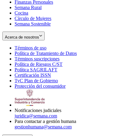
Finanzas Personales
Semana Rural
Cocina
Círculo de Mujeres
Semana Sostenible
Acerca de nosotros
Términos de uso
Opens
Política de Tratamiento de Datos
in
Opens
Términos suscripciones
new
Opens
in
Política de Riesgos C/ST
window
in
Opens
new
Política SAGRILAFT
Opens
new
in
window
Certificación ISSN
Opens
in
window
new
TyC Plan de Gobierno
in
new
Opens
window
Protección del consumidor
new
window
in
Opens
window
new
in
window
new
window
Notificaciones judiciales
juridica@semana.com
Para contactar a gestión humana
gestionhumana@semana.com