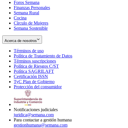
Foros Semana
window
Finanzas Personales
Semana Rural
Cocina
Círculo de Mujeres
Semana Sostenible
Acerca de nosotros
Términos de uso
Opens
Política de Tratamiento de Datos
in
Opens
Términos suscripciones
new
Opens
in
Política de Riesgos C/ST
window
in
Opens
new
Política SAGRILAFT
Opens
new
in
window
Certificación ISSN
Opens
in
window
new
TyC Plan de Gobierno
in
new
Opens
window
Protección del consumidor
new
window
in
Opens
window
new
in
window
new
window
Notificaciones judiciales
juridica@semana.com
Para contactar a gestión humana
gestionhumana@semana.com