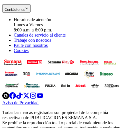
Contáctenos
Horarios de atención
Lunes a Viernes
8:00 a.m. a 6:00 p.m.
Canales de servicio al cliente
Trabaje con nosotros
Paute con nosotros
Cookies
Opens
Opens
Opens
Opens
Opens
in
in
in
in
in
Aviso de Privacidad
Opens
new
new
new
new
new
in
window
window
window
window
window
Todas las marcas registradas son propiedad de la compañía
new
respectiva o de PUBLICACIONES SEMANA S.A.
window
Se prohíbe la reproducción total o parcial de cualquiera de los
contenidos que aquí aparezca, así como su traducción a cualquier