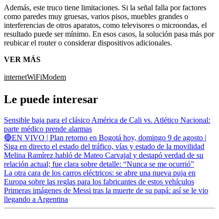
Además, este truco tiene limitaciones. Si la señal falla por factores
como paredes muy gruesas, varios pisos, muebles grandes o
interferencias de otros aparatos, como televisores o microondas, el
resultado puede ser mínimo. En esos casos, la solución pasa más por
reubicar el router o considerar dispositivos adicionales.
VER MÁS
internet
WiFi
Modem
Le puede interesar
Sensible baja para el clásico América de Cali vs. Atlético Nacional:
parte médico prende alarmas
🔴EN VIVO | Plan retorno en Bogotá hoy, domingo 9 de agosto |
Siga en directo el estado del tráfico, vías y estado de la movilidad
Melina Ramírez habló de Mateo Carvajal y destapó verdad de su
relación actual; fue clara sobre detalle: “Nunca se me ocurrió”
La otra cara de los carros eléctricos: se abre una nueva puja en
Europa sobre las reglas para los fabricantes de estos vehículos
Primeras imágenes de Messi tras la muerte de su papá: así se le vio
llegando a Argentina