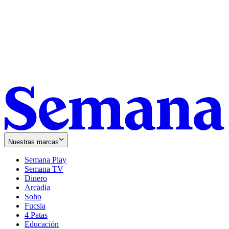
Nuestras marcas
Semana Play
Semana TV
Dinero
Arcadia
Soho
Opens
Fucsia
in
Opens
4 Patas
new
in
Educación
window
new