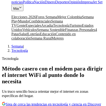
noticias
Política
Nación
Dinero
Deportes
Opinión
Impresa
Jet Set
Más
Elecciones 2026
Foros Semana
Mejor Colombia
Semana
Play
Mundo
Confidenciales
Semana
TV
Gente
Especiales
Arcadia
Tecnología
Turismo
Estados
Unidos
Vehículos
Semana Sostenible
Finanzas Personales
4
Patas
Salud
Loterías
Educación
Contenido en
colaboración
Semana Rural
Mujeres
Semana
|
Tecnología
Tecnología
Método casero con el módem para dirigir
el internet WiFi al punto donde lo
necesita
Un truco sencillo busca orientar mejor el internet en zonas
específicas del hogar.
Siga de cerca las tendencias en tecnología y ciencia en Discover