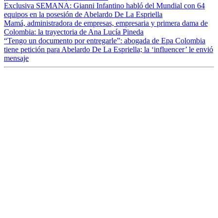
Exclusiva SEMANA: Gianni Infantino habló del Mundial con 64
equipos en la posesión de Abelardo De La Espriella
Mamá, administradora de empresas, empresaria y primera dama de
Colombia: la trayectoria de Ana Lucía Pineda
“Tengo un documento por entregarle”: abogada de Epa Colombia
tiene petición para Abelardo De La Espriella; la ‘influencer’ le envió
mensaje