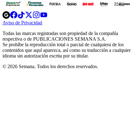
Opens
Opens
Opens
Opens
Opens
in
in
in
in
in
Aviso de Privacidad
Opens
new
new
new
new
new
in
window
window
window
window
window
Todas las marcas registradas son propiedad de la compañía
new
respectiva o de PUBLICACIONES SEMANA S.A.
window
Se prohíbe la reproducción total o parcial de cualquiera de los
contenidos que aquí aparezca, así como su traducción a cualquier
idioma sin autorización escrita por su titular.
© 2026 Semana. Todos los derechos reservados.