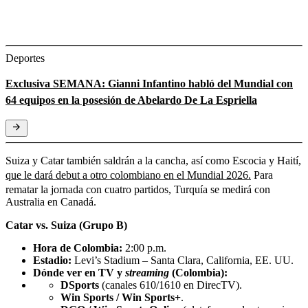
Deportes
Exclusiva SEMANA: Gianni Infantino habló del Mundial con
64 equipos en la posesión de Abelardo De La Espriella
Suiza y Catar también saldrán a la cancha, así como Escocia y Haití,
que le dará debut a otro colombiano en el Mundial 2026.
Para
rematar la jornada con cuatro partidos, Turquía se medirá con
Australia en Canadá.
Catar vs. Suiza (Grupo B)
Hora de Colombia:
2:00 p.m.
Estadio:
Levi’s Stadium – Santa Clara, California, EE. UU.
Dónde ver en TV y
streaming
(Colombia):
DSports
(canales 610/1610 en DirecTV).
Win Sports / Win Sports+
.