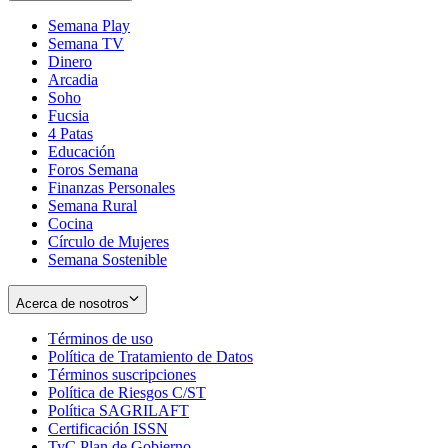
Semana Play
Semana TV
Dinero
Arcadia
Soho
Opens
Fucsia
in
Opens
4 Patas
new
in
Educación
window
new
Foros Semana
window
Finanzas Personales
Semana Rural
Cocina
Círculo de Mujeres
Semana Sostenible
Acerca de nosotros
Términos de uso
Opens
Política de Tratamiento de Datos
in
Opens
Términos suscripciones
new
Opens
in
Política de Riesgos C/ST
window
in
Opens
new
Política SAGRILAFT
Opens
new
in
window
Certificación ISSN
Opens
in
window
new
TyC Plan de Gobierno
in
new
Opens
window