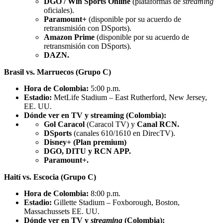
DGO / Win Sports Online
(plataformas de
streaming
oficiales).
Paramount+
(disponible por su acuerdo de
retransmisión con DSports).
Amazon Prime
(disponible por su acuerdo de
retransmisión con DSports).
DAZN.
Brasil vs. Marruecos (Grupo C)
Hora de Colombia:
5:00 p.m.
Estadio:
MetLife Stadium – East Rutherford, New Jersey,
EE. UU.
Dónde ver en TV y streaming (Colombia):
Gol Caracol
(Caracol TV) y
Canal RCN.
DSports
(canales 610/1610 en DirecTV).
Disney+ (Plan premium)
DGO, DITU y RCN APP.
Paramount+.
Haití vs. Escocia (Grupo C)
Hora de Colombia:
8:00 p.m.
Estadio:
Gillette Stadium – Foxborough, Boston,
Massachussets EE. UU.
Dónde ver en TV y
streaming
(Colombia):