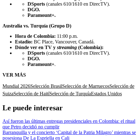
DSports
(canales 610/1610 en DirecTV).
DGO.
Paramount+.
Australia vs. Turquía (Grupo D)
Hora de Colombia:
11:00 p.m.
Estadio:
BC Place, Vancouver, Canadá.
Dónde ver en TV y
streaming
(Colombia):
DSports
(canales 610/1610 en DirecTV).
DGO.
Paramount+
.
VER MÁS
Mundial 2026
Selección Brasil
Selección de Marruecos
Selección de
Suiza
Selección de Haití
Selección de Turquía
Estados Unidos
Le puede interesar
Así fueron las últimas entregas presidenciales en Colombia: el ritual
que Petro decidió no cumplir
Barranquilla y el concierto ‘Capital de la Patria Milagro’ mientras se
posesiona De La Espriella en Cali