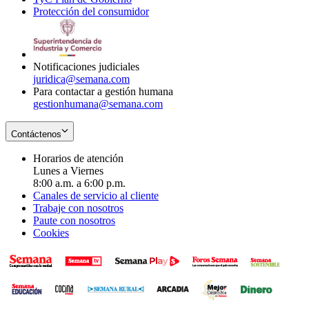
Protección del consumidor
new
window
in
Opens
window
new
in
window
new
window
Notificaciones judiciales
juridica@semana.com
Para contactar a gestión humana
gestionhumana@semana.com
Contáctenos
Horarios de atención
Lunes a Viernes
8:00 a.m. a 6:00 p.m.
Canales de servicio al cliente
Trabaje con nosotros
Paute con nosotros
Cookies