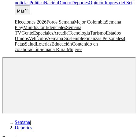
noticias
Política
Nación
Dinero
Deportes
Opinión
Impresa
Jet Set
Más
Elecciones 2026
Foros Semana
Mejor Colombia
Semana
Play
Mundo
Confidenciales
Semana
TV
Gente
Especiales
Arcadia
Tecnología
Turismo
Estados
Unidos
Vehículos
Semana Sostenible
Finanzas Personales
4
Patas
Salud
Loterías
Educación
Contenido en
colaboración
Semana Rural
Mujeres
Semana
|
Deportes