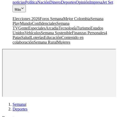
noticias
Política
Nación
Dinero
Deportes
Opinión
Impresa
Jet Set
Más
Elecciones 2026
Foros Semana
Mejor Colombia
Semana
Play
Mundo
Confidenciales
Semana
TV
Gente
Especiales
Arcadia
Tecnología
Turismo
Estados
Unidos
Vehículos
Semana Sostenible
Finanzas Personales
4
Patas
Salud
Loterías
Educación
Contenido en
colaboración
Semana Rural
Mujeres
Semana
|
Deportes