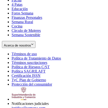
Fucsia
in
Opens
4 Patas
new
in
Educación
window
new
Foros Semana
window
Finanzas Personales
Semana Rural
Cocina
Círculo de Mujeres
Semana Sostenible
Acerca de nosotros
Términos de uso
Opens
Política de Tratamiento de Datos
in
Opens
Términos suscripciones
new
Opens
in
Política de Riesgos C/ST
window
in
Opens
new
Política SAGRILAFT
Opens
new
in
window
Certificación ISSN
Opens
in
window
new
TyC Plan de Gobierno
in
new
Opens
window
Protección del consumidor
new
window
in
Opens
window
new
in
window
new
window
Notificaciones judiciales
juridica@semana.com