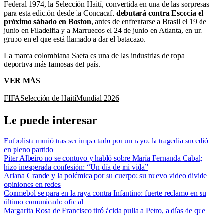
Federal 1974, la Selección Haití, convertida en una de las sorpresas
para esta edición desde la Concacaf,
debutará contra Escocia el
próximo sábado en Boston
, antes de enfrentarse a Brasil el 19 de
junio en Filadelfia y a Marruecos el 24 de junio en Atlanta, en un
grupo en el que está llamado a dar el batacazo.
La marca colombiana Saeta es una de las industrias de ropa
deportiva más famosas del país.
VER MÁS
FIFA
Selección de Haití
Mundial 2026
Le puede interesar
Futbolista murió tras ser impactado por un rayo: la tragedia sucedió
en pleno partido
Piter Albeiro no se contuvo y habló sobre María Fernanda Cabal;
hizo inesperada confesión: “Un día de mi vida”
Ariana Grande y la polémica por su cuerpo: su nuevo video divide
opiniones en redes
Conmebol se para en la raya contra Infantino: fuerte reclamo en su
último comunicado oficial
Margarita Rosa de Francisco tiró ácida pulla a Petro, a días de que