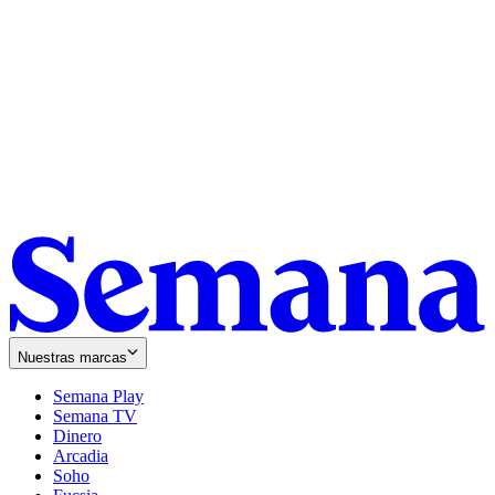
Nuestras marcas
Semana Play
Semana TV
Dinero
Arcadia
Soho
Opens