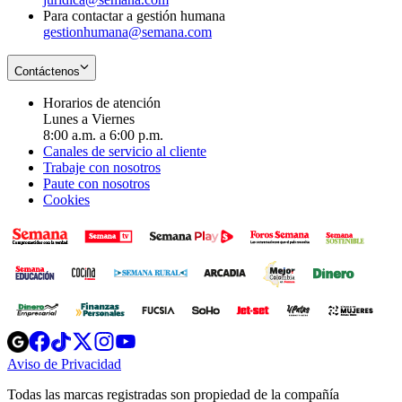
Para contactar a gestión humana
gestionhumana@semana.com
Contáctenos
Horarios de atención
Lunes a Viernes
8:00 a.m. a 6:00 p.m.
Canales de servicio al cliente
Trabaje con nosotros
Paute con nosotros
Cookies
Opens
Opens
Opens
Opens
Opens
in
in
in
in
in
Aviso de Privacidad
Opens
new
new
new
new
new
in
window
window
window
window
window
Todas las marcas registradas son propiedad de la compañía
new