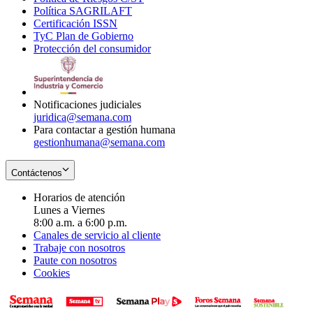
Política SAGRILAFT
Opens
new
in
window
Certificación ISSN
Opens
in
window
new
TyC Plan de Gobierno
in
new
Opens
window
Protección del consumidor
new
window
in
Opens
window
new
in
window
new
window
Notificaciones judiciales
juridica@semana.com
Para contactar a gestión humana
gestionhumana@semana.com
Contáctenos
Horarios de atención
Lunes a Viernes
8:00 a.m. a 6:00 p.m.
Canales de servicio al cliente
Trabaje con nosotros
Paute con nosotros
Cookies