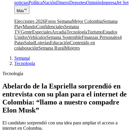
noticias
Política
Nación
Dinero
Deportes
Opinión
Impresa
Jet Set
Más
Elecciones 2026
Foros Semana
Mejor Colombia
Semana
Play
Mundo
Confidenciales
Semana
TV
Gente
Especiales
Arcadia
Tecnología
Turismo
Estados
Unidos
Vehículos
Semana Sostenible
Finanzas Personales
4
Patas
Salud
Loterías
Educación
Contenido en
colaboración
Semana Rural
Mujeres
Semana
|
Tecnología
Tecnología
Abelardo de la Espriella sorprendió en
entrevista con su plan para el internet de
Colombia: “llamo a nuestro compadre
Elon Musk”
El candidato sorprendió con una idea para ampliar el acceso a
internet en Colombia.