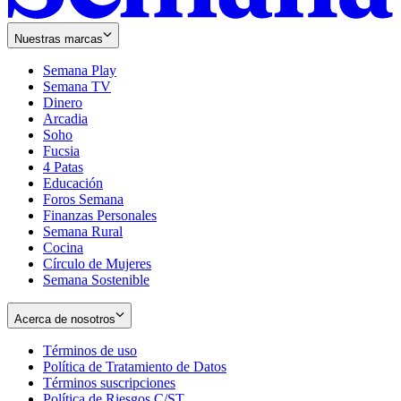
Nuestras marcas
Semana Play
Semana TV
Dinero
Arcadia
Soho
Opens
Fucsia
in
Opens
4 Patas
new
in
Educación
window
new
Foros Semana
window
Finanzas Personales
Semana Rural
Cocina
Círculo de Mujeres
Semana Sostenible
Acerca de nosotros
Términos de uso
Opens
Política de Tratamiento de Datos
in
Opens
Términos suscripciones
new
Opens
in
Política de Riesgos C/ST
window
in
Opens
new