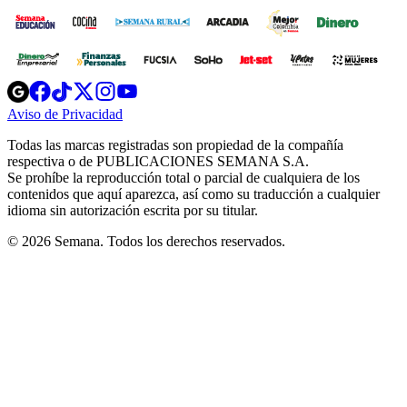
Opens
Opens
Opens
Opens
Opens
in
in
in
in
in
Aviso de Privacidad
Opens
new
new
new
new
new
in
window
window
window
window
window
Todas las marcas registradas son propiedad de la compañía
new
respectiva o de PUBLICACIONES SEMANA S.A.
window
Se prohíbe la reproducción total o parcial de cualquiera de los
contenidos que aquí aparezca, así como su traducción a cualquier
idioma sin autorización escrita por su titular.
© 2026 Semana. Todos los derechos reservados.