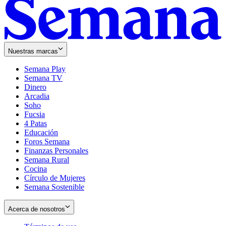
Nuestras marcas
Semana Play
Semana TV
Dinero
Arcadia
Soho
Opens
Fucsia
in
Opens
4 Patas
new
in
Educación
window
new
Foros Semana
window
Finanzas Personales
Semana Rural
Cocina
Círculo de Mujeres
Semana Sostenible
Acerca de nosotros