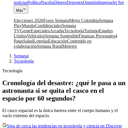
noticias
Política
Nación
Dinero
Deportes
Opinión
Impresa
Jet Set
Más
Elecciones 2026
Foros Semana
Mejor Colombia
Semana
Play
Mundo
Confidenciales
Semana
TV
Gente
Especiales
Arcadia
Tecnología
Turismo
Estados
Unidos
Vehículos
Semana Sostenible
Finanzas Personales
4
Patas
Salud
Loterías
Educación
Contenido en
colaboración
Semana Rural
Mujeres
Semana
|
Tecnología
Tecnología
Cronología del desastre: ¿qué le pasa a un
astronauta si se quita el casco en el
espacio por 60 segundos?
El casco espacial es la única barrera entre el cuerpo humano y el
vacío extremo del espacio.
Siga de cerca las tendencias en tecnología y ciencia en Discover