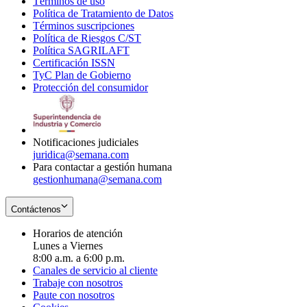
Términos de uso
Opens
Política de Tratamiento de Datos
in
Opens
Términos suscripciones
new
Opens
in
Política de Riesgos C/ST
window
in
Opens
new
Política SAGRILAFT
Opens
new
in
window
Certificación ISSN
Opens
in
window
new
TyC Plan de Gobierno
in
new
Opens
window
Protección del consumidor
new
window
in
Opens
window
new
in
window
new
window
Notificaciones judiciales
juridica@semana.com
Para contactar a gestión humana
gestionhumana@semana.com
Contáctenos
Horarios de atención
Lunes a Viernes
8:00 a.m. a 6:00 p.m.
Canales de servicio al cliente
Trabaje con nosotros
Paute con nosotros