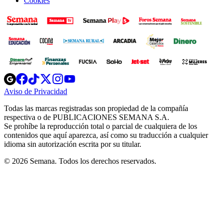
Cookies
Opens
Opens
Opens
Opens
Opens
in
in
in
in
in
Aviso de Privacidad
Opens
new
new
new
new
new
in
window
window
window
window
window
Todas las marcas registradas son propiedad de la compañía
new
respectiva o de PUBLICACIONES SEMANA S.A.
window
Se prohíbe la reproducción total o parcial de cualquiera de los
contenidos que aquí aparezca, así como su traducción a cualquier
idioma sin autorización escrita por su titular.
© 2026 Semana. Todos los derechos reservados.