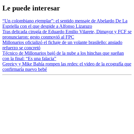
Le puede interesar
“Un colombiano ejemplar”: el sentido mensaje de Abelardo De La
Espriella con el que despide a Alfonso Lizarazo
Tras delicada cirugía de Eduardo Emilio Vilarete, Dimayor y FCF se
pronunciaron: gesto conmovió al FPC
Millonarios oficializó el fichaje de un volante brasileño: ansiado
refuerzo se concretó
Técnico de Millonarios bajó de la nube a los hinchas que sueñan
con la final: “Es una falacia”
Greeicy y Mike Bahía rompen las redes: el video de la ecografía que
confirmaría nuevo bebé