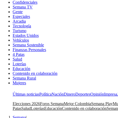
Confidenciales
Semana TV
Gente
Especiales
Arcadia
Tecnología
Turismo
Estados Unidos
Vehículos
Semana Sostenible
Finanzas Personales
4 Patas
Salud
Loterías
Educación
Contenido en colaboración
Semana Rural
Mujeres
Últimas noticias
Política
Nación
Dinero
Deportes
Opinión
Impresa
Elecciones 2026
Foros Semana
Mejor Colombia
Semana Play
Mu
Patas
Salud
Loterías
Educación
Contenido en colaboración
Seman
Semana
|