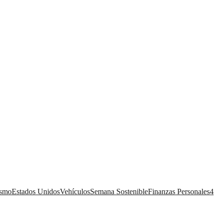
ismo
Estados Unidos
Vehículos
Semana Sostenible
Finanzas Personales
4