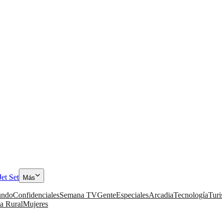
Jet Set
Más
ndo
Confidenciales
Semana TV
Gente
Especiales
Arcadia
Tecnología
Tur
a Rural
Mujeres