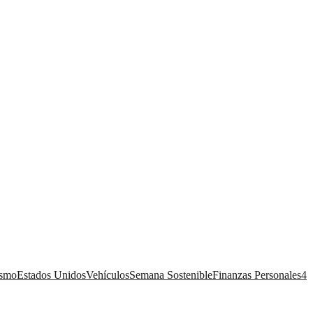
ismo
Estados Unidos
Vehículos
Semana Sostenible
Finanzas Personales
4