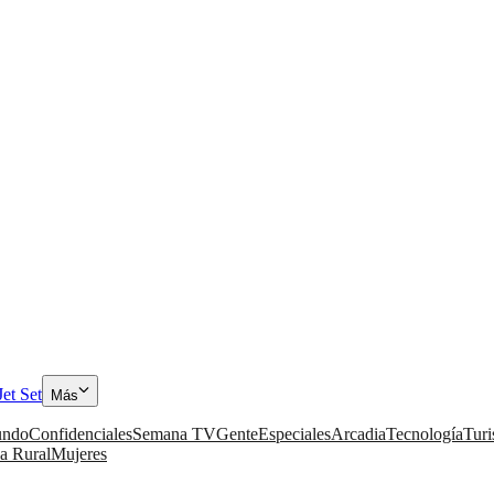
Jet Set
Más
ndo
Confidenciales
Semana TV
Gente
Especiales
Arcadia
Tecnología
Tur
a Rural
Mujeres