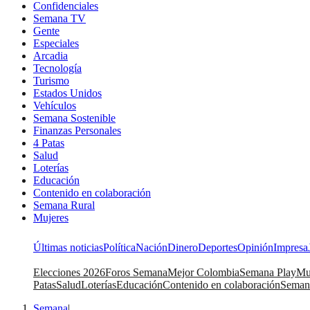
Confidenciales
Semana TV
Gente
Especiales
Arcadia
Tecnología
Turismo
Estados Unidos
Vehículos
Semana Sostenible
Finanzas Personales
4 Patas
Salud
Loterías
Educación
Contenido en colaboración
Semana Rural
Mujeres
Últimas noticias
Política
Nación
Dinero
Deportes
Opinión
Impresa
Elecciones 2026
Foros Semana
Mejor Colombia
Semana Play
Mu
Patas
Salud
Loterías
Educación
Contenido en colaboración
Seman
Semana
|