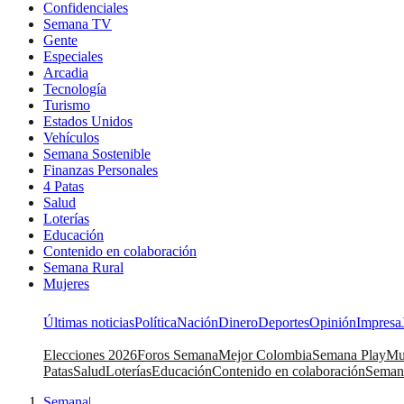
Confidenciales
Semana TV
Gente
Especiales
Arcadia
Tecnología
Turismo
Estados Unidos
Vehículos
Semana Sostenible
Finanzas Personales
4 Patas
Salud
Loterías
Educación
Contenido en colaboración
Semana Rural
Mujeres
Últimas noticias
Política
Nación
Dinero
Deportes
Opinión
Impresa
Elecciones 2026
Foros Semana
Mejor Colombia
Semana Play
Mu
Patas
Salud
Loterías
Educación
Contenido en colaboración
Seman
Semana
|