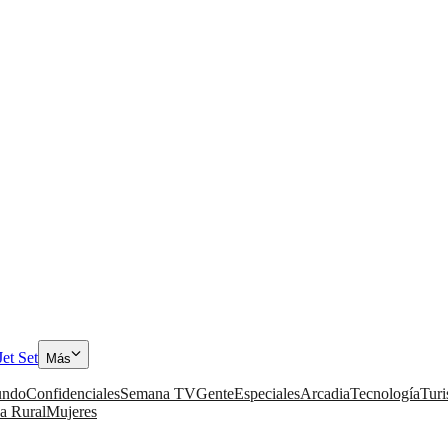
Jet Set
Más
ndo
Confidenciales
Semana TV
Gente
Especiales
Arcadia
Tecnología
Tur
a Rural
Mujeres