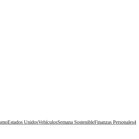
ismo
Estados Unidos
Vehículos
Semana Sostenible
Finanzas Personales
4