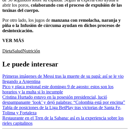
abrir los poros,
colaborando con el proceso de expulsión de las
toxinas del cuerpo.
Por otro lado, los jugos de
manzana con remolacha, naranja y
piña o la Infusión de cúrcuma ayudan en dichos procesos de
desintoxicación.
VER MÁS
Dieta
Salud
Nutrición
Le puede interesar
Primeras imágenes de Messi tras la muerte de su papá: así se le vio
llegando a Argentina
Pico y placa regional este domingo 9 de agosto: estos son los
horarios y la multa si lo incumple
Cristina Hurtado estuvo en la posesión presidencial, lució
despampanante ‘look’ y dejó palabras: “Colombia está por encima”
Tabla de posiciones de la Liga BetPlay tras victorias de Santa Fe,
Tolima y Fortaleza
Restaurante en el Tren de la Sabana: así es la experiencia sobre los
rieles capitalinos