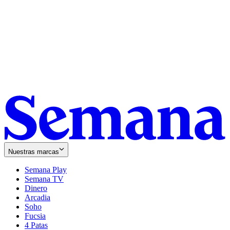
Nuestras marcas
Semana Play
Semana TV
Dinero
Arcadia
Soho
Opens
Fucsia
in
Opens
4 Patas
new
in