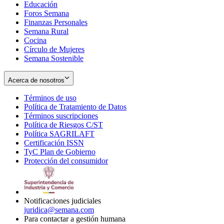
Educación
window
new
Foros Semana
window
Finanzas Personales
Semana Rural
Cocina
Círculo de Mujeres
Semana Sostenible
Acerca de nosotros
Términos de uso
Opens
Política de Tratamiento de Datos
in
Opens
Términos suscripciones
new
Opens
in
Política de Riesgos C/ST
window
in
Opens
new
Política SAGRILAFT
Opens
new
in
window
Certificación ISSN
Opens
in
window
new
TyC Plan de Gobierno
in
new
Opens
window
Protección del consumidor
new
window
in
Opens
window
new
in
window
new
window
Notificaciones judiciales
juridica@semana.com
Para contactar a gestión humana