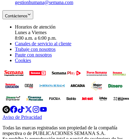
gestionhumana@semana.com
Contáctenos
Horarios de atención
Lunes a Viernes
8:00 a.m. a 6:00 p.m.
Canales de servicio al cliente
Trabaje con nosotros
Paute con nosotros
Cookies
Opens
Opens
Opens
Opens
Opens
in
in
in
in
in
Aviso de Privacidad
Opens
new
new
new
new
new
in
window
window
window
window
window
Todas las marcas registradas son propiedad de la compañía
new
respectiva o de PUBLICACIONES SEMANA S.A.
window
Se prohíbe la reproducción total o parcial de cualquiera de los