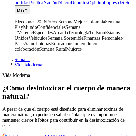
noticias
Política
Nación
Dinero
Deportes
Opinión
Impresa
Jet Set
Más
Elecciones 2026
Foros Semana
Mejor Colombia
Semana
Play
Mundo
Confidenciales
Semana
TV
Gente
Especiales
Arcadia
Tecnología
Turismo
Estados
Unidos
Vehículos
Semana Sostenible
Finanzas Personales
4
Patas
Salud
Loterías
Educación
Contenido en
colaboración
Semana Rural
Mujeres
Semana
|
Vida Moderna
Vida Moderna
¿Cómo desintoxicar el cuerpo de manera
natural?
A pesar de que el cuerpo está diseñado para eliminar toxinas de
manera natural, expertos en salud señalan que es importante
mantener ciertos hábitos para contribuir en la desintoxicación de
este.