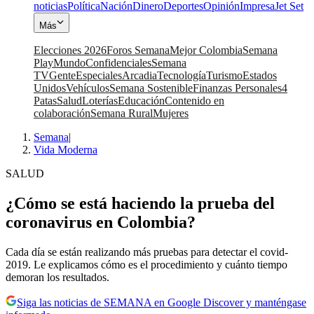
noticias
Política
Nación
Dinero
Deportes
Opinión
Impresa
Jet Set
Más
Elecciones 2026
Foros Semana
Mejor Colombia
Semana
Play
Mundo
Confidenciales
Semana
TV
Gente
Especiales
Arcadia
Tecnología
Turismo
Estados
Unidos
Vehículos
Semana Sostenible
Finanzas Personales
4
Patas
Salud
Loterías
Educación
Contenido en
colaboración
Semana Rural
Mujeres
Semana
|
Vida Moderna
SALUD
¿Cómo se está haciendo la prueba del
coronavirus en Colombia?
Cada día se están realizando más pruebas para detectar el covid-
2019. Le explicamos cómo es el procedimiento y cuánto tiempo
demoran los resultados.
Siga las noticias de SEMANA en Google Discover y manténgase