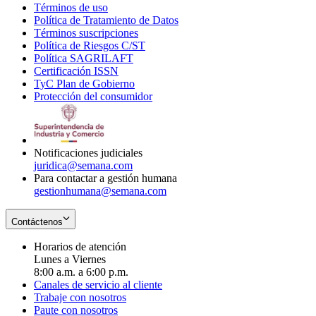
Términos de uso
Opens
Política de Tratamiento de Datos
in
Opens
Términos suscripciones
new
Opens
in
Política de Riesgos C/ST
window
in
Opens
new
Política SAGRILAFT
Opens
new
in
window
Certificación ISSN
Opens
in
window
new
TyC Plan de Gobierno
in
new
Opens
window
Protección del consumidor
new
window
in
Opens
window
new
in
window
new
window
Notificaciones judiciales
juridica@semana.com
Para contactar a gestión humana
gestionhumana@semana.com
Contáctenos
Horarios de atención
Lunes a Viernes
8:00 a.m. a 6:00 p.m.
Canales de servicio al cliente
Trabaje con nosotros
Paute con nosotros