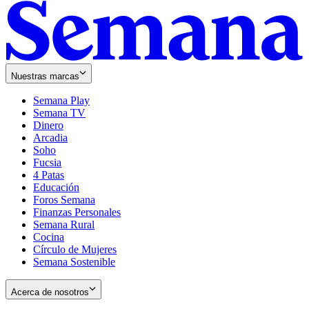
Nuestras marcas
Semana Play
Semana TV
Dinero
Arcadia
Soho
Opens
Fucsia
in
Opens
4 Patas
new
in
Educación
window
new
Foros Semana
window
Finanzas Personales
Semana Rural
Cocina
Círculo de Mujeres
Semana Sostenible
Acerca de nosotros