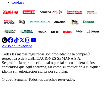
Cookies
Opens
Opens
Opens
Opens
Opens
in
in
in
in
in
Aviso de Privacidad
Opens
new
new
new
new
new
in
window
window
window
window
window
Todas las marcas registradas son propiedad de la compañía
new
respectiva o de PUBLICACIONES SEMANA S.A.
window
Se prohíbe la reproducción total o parcial de cualquiera de los
contenidos que aquí aparezca, así como su traducción a cualquier
idioma sin autorización escrita por su titular.
© 2026 Semana. Todos los derechos reservados.