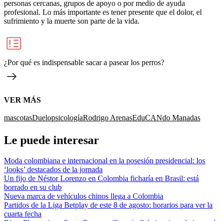
personas cercanas, grupos de apoyo o por medio de ayuda
profesional. Lo más importante es tener presente que el dolor, el
sufrimiento y la muerte son parte de la vida.
¿Por qué es indispensable sacar a pasear los perros?
VER MÁS
mascotas
Duelo
psicología
Rodrigo Arenas
EduCANdo Manadas
Le puede interesar
Moda colombiana e internacional en la posesión presidencial: los
‘looks’ destacados de la jornada
Un fijo de Néstor Lorenzo en Colombia ficharía en Brasil: está
borrado en su club
Nueva marca de vehículos chinos llega a Colombia
Partidos de la Liga Betplay de este 8 de agosto: horarios para ver la
cuarta fecha