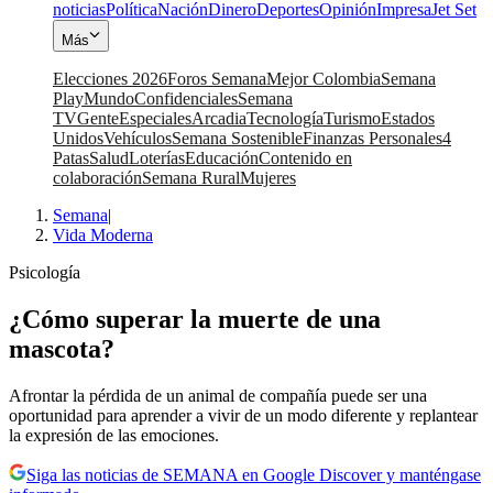
noticias
Política
Nación
Dinero
Deportes
Opinión
Impresa
Jet Set
Más
Elecciones 2026
Foros Semana
Mejor Colombia
Semana
Play
Mundo
Confidenciales
Semana
TV
Gente
Especiales
Arcadia
Tecnología
Turismo
Estados
Unidos
Vehículos
Semana Sostenible
Finanzas Personales
4
Patas
Salud
Loterías
Educación
Contenido en
colaboración
Semana Rural
Mujeres
Semana
|
Vida Moderna
Psicología
¿Cómo superar la muerte de una
mascota?
Afrontar la pérdida de un animal de compañía puede ser una
oportunidad para aprender a vivir de un modo diferente y replantear
la expresión de las emociones.
Siga las noticias de SEMANA en Google Discover y manténgase