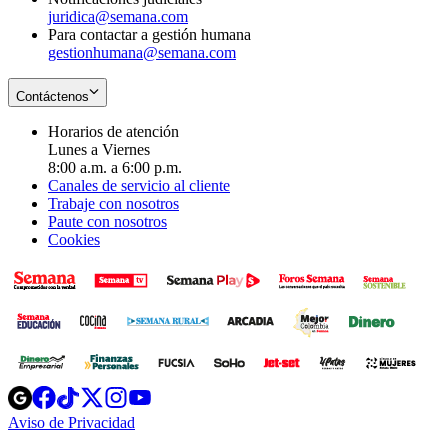
juridica@semana.com
Para contactar a gestión humana
gestionhumana@semana.com
Contáctenos
Horarios de atención
Lunes a Viernes
8:00 a.m. a 6:00 p.m.
Canales de servicio al cliente
Trabaje con nosotros
Paute con nosotros
Cookies
Opens
Opens
Opens
Opens
Opens
in
in
in
in
in
Aviso de Privacidad
Opens
new
new
new
new
new
in
window
window
window
window
window