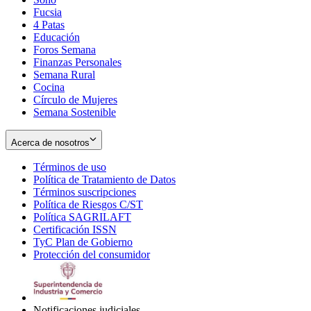
Fucsia
in
Opens
4 Patas
new
in
Educación
window
new
Foros Semana
window
Finanzas Personales
Semana Rural
Cocina
Círculo de Mujeres
Semana Sostenible
Acerca de nosotros
Términos de uso
Opens
Política de Tratamiento de Datos
in
Opens
Términos suscripciones
new
Opens
in
Política de Riesgos C/ST
window
in
Opens
new
Política SAGRILAFT
Opens
new
in
window
Certificación ISSN
Opens
in
window
new
TyC Plan de Gobierno
in
new
Opens
window
Protección del consumidor
new
window
in
Opens
window
new
in
window
new
window
Notificaciones judiciales