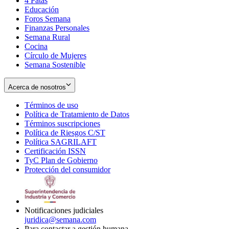
4 Patas
new
in
Educación
window
new
Foros Semana
window
Finanzas Personales
Semana Rural
Cocina
Círculo de Mujeres
Semana Sostenible
Acerca de nosotros
Términos de uso
Opens
Política de Tratamiento de Datos
in
Opens
Términos suscripciones
new
Opens
in
Política de Riesgos C/ST
window
in
Opens
new
Política SAGRILAFT
Opens
new
in
window
Certificación ISSN
Opens
in
window
new
TyC Plan de Gobierno
in
new
Opens
window
Protección del consumidor
new
window
in
Opens
window
new
in
window
new
window
Notificaciones judiciales
juridica@semana.com
Para contactar a gestión humana