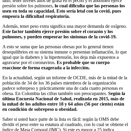
lado, tener niveles altos de grasa en el pecho y el abdomen ejerce
presión sobre los pulmones,
lo cual dificulta que las personas los
usen en toda su capacidad. Esto sería letal con la covid, pues
empeora la dificultad respiratoria.
Además, tener peso extra significa una mayor demanda de oxígeno.
Este factor también ejerce presión sobre el corazón y los
pulmones, y pueden empeorar los síntomas de la covid-19.
A esto se suma que las personas obesas por lo general tienen
desequilibrios en su sistema inmune o presentan inflamación, lo que
igual que la diabetes y la hipertensión, los deja más expuestos a
agravarse por el coronavirus.
Es probable que su cuerpo
reaccione de forma exagerada a la infección.
En la actualidad, según un informe de OCDE, más de la mitad de la
población de 34 de los 36 países miembros de la organización
padece sobrepeso y prácticamente una de cada cuatro personas es
obesa. En Colombia las cifras también son preocupantes.
Según la
última Encuesta Nacional de Salud, realizada en 2015, más de
la mitad de los adultos entre 18 y 64 años (56 por ciento) están
en condición de sobrepeso u obesidad.
Saber si usted hace parte de la lista es fácil: según la OMS debe
dividir el peso entre su estatura al cuadrado, con lo cual se obtiene el
índice de Masa Corporal (IMC). Si este es mayor a 25 indica