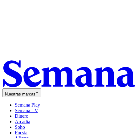
Nuestras marcas
Semana Play
Semana TV
Dinero
Arcadia
Soho
Opens
Fucsia
in
Opens