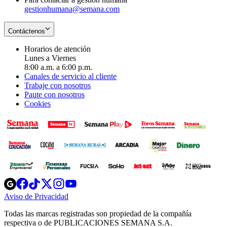
gestionhumana@semana.com
Contáctenos
Horarios de atención
Lunes a Viernes
8:00 a.m. a 6:00 p.m.
Canales de servicio al cliente
Trabaje con nosotros
Paute con nosotros
Cookies
Opens
Opens
Opens
Opens
Opens
in
in
in
in
in
Aviso de Privacidad
Opens
new
new
new
new
new
in
window
window
window
window
window
Todas las marcas registradas son propiedad de la compañía
new
respectiva o de PUBLICACIONES SEMANA S.A.
window