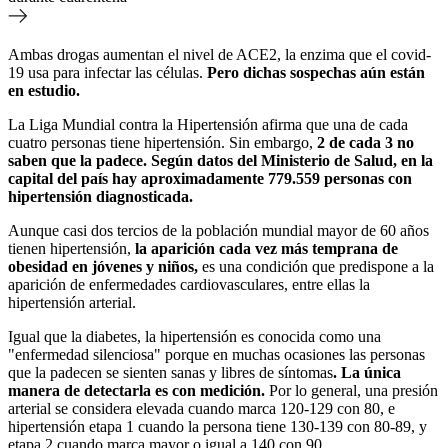
Ambas drogas aumentan el nivel de ACE2, la enzima que el covid-
19 usa para infectar las células.
Pero dichas sospechas aún están
en estudio.
La Liga Mundial contra la Hipertensión afirma que una de cada
cuatro personas tiene hipertensión. Sin embargo,
2 de cada 3 no
saben que la padece. Según datos del Ministerio de Salud, en la
capital del país hay aproximadamente
779.559 personas con
hipertensión
diagnosticada.
Aunque casi dos tercios de la población mundial mayor de 60 años
tienen hipertensión,
la aparición cada vez más temprana de
obesidad en jóvenes y niños,
es una condición que predispone a la
aparición de enfermedades cardiovasculares, entre ellas la
hipertensión arterial.
Igual que la diabetes, la hipertensión es
conocida como una
"enfermedad silenciosa" porque en muchas ocasiones las personas
que la padecen se sienten sanas y libres de síntomas
. La única
manera de detectarla es con medición.
Por lo general,
una presión
arterial se considera elevada cuando marca 120-129 con 80, e
hipertensión etapa 1 cuando la persona tiene 130-139 con 80-89, y
etapa 2 cuando marca mayor o igual a 140 con 90.