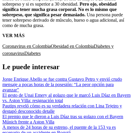
sobrepeso y si es superior a 30 obesidad.
Pero ojo, o
besidad
significa tener mucha grasa corporal. No es lo mismo que
sobrepeso, que significa pesar demasiado.
Una persona puede
tener sobrepeso derivado de músculo, hueso o agua adicional, así
como de mucha grasa.
VER MÁS
Coronavirus en Colombia
Obesidad en Colombia
Diabetes y
coronavirus
Diabetes
Le puede interesar
Jorge Enrique Abello se fue contra Gustavo Petro y envió crudo
mensaje a pocas horas de la posesión: “La peor opción para
avanzar”
El gesto de Unai Emery al golazo que le marcó Luis Díaz en Bayern
vs. Aston Villa: resignación total
Pautips reveló cómo es su verdadera relación con Lina Tejeiro y
destapó desconocido detalle
El premio que le dieron a Luis Díaz tras su golazo con el Bayern
Múnich frente a Aston Villa
A menos de 24 horas de su estreno, el puente de la 153 ya es
escenario de un accidente en Bogotá