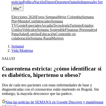
noticias
Política
Nación
Dinero
Deportes
Opinión
Impresa
Jet Set
Más
Elecciones 2026
Foros Semana
Mejor Colombia
Semana
Play
Mundo
Confidenciales
Semana
TV
Gente
Especiales
Arcadia
Tecnología
Turismo
Estados
Unidos
Vehículos
Semana Sostenible
Finanzas Personales
4
Patas
Salud
Loterías
Educación
Contenido en
colaboración
Semana Rural
Mujeres
Semana
|
Vida Moderna
SALUD
Cuarentena estricta: ¿cómo identificar si
es diabético, hipertenso u obeso?
Dos de cada tres pacientes con estas enfermedades de base y
diagnosticadas con el coronavirus están muriendo en Bogotá. Sin
embargo, la mayoría desconoce que las padece.
Siga las noticias de SEMANA en Google Discover y manténgase