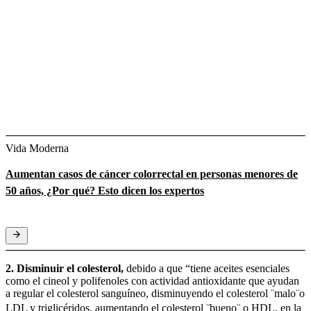
Vida Moderna
Aumentan casos de cáncer colorrectal en personas menores de
50 años, ¿Por qué? Esto dicen los expertos
2. Disminuir el colesterol,
debido a que “tiene aceites esenciales
como el cineol y polifenoles con actividad antioxidante que ayudan
a regular el colesterol sanguíneo, disminuyendo el colesterol ¨malo¨o
LDL y triglicéridos,
aumentando el colesterol ¨bueno¨ o HDL, en la