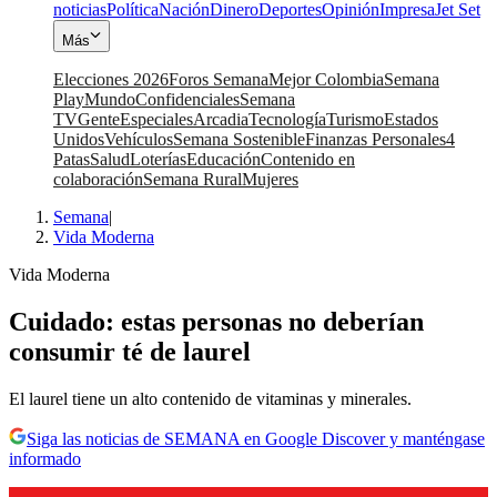
noticias
Política
Nación
Dinero
Deportes
Opinión
Impresa
Jet Set
Más
Elecciones 2026
Foros Semana
Mejor Colombia
Semana
Play
Mundo
Confidenciales
Semana
TV
Gente
Especiales
Arcadia
Tecnología
Turismo
Estados
Unidos
Vehículos
Semana Sostenible
Finanzas Personales
4
Patas
Salud
Loterías
Educación
Contenido en
colaboración
Semana Rural
Mujeres
Semana
|
Vida Moderna
Vida Moderna
Cuidado: estas personas no deberían
consumir té de laurel
El laurel tiene un alto contenido de vitaminas y minerales.
Siga las noticias de SEMANA en Google Discover y manténgase
informado