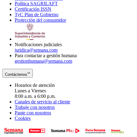
Política SAGRILAFT
Opens
new
in
window
Certificación ISSN
Opens
in
window
new
TyC Plan de Gobierno
in
new
Opens
window
Protección del consumidor
new
window
in
Opens
window
new
in
window
new
window
Notificaciones judiciales
juridica@semana.com
Para contactar a gestión humana
gestionhumana@semana.com
Contáctenos
Horarios de atención
Lunes a Viernes
8:00 a.m. a 6:00 p.m.
Canales de servicio al cliente
Trabaje con nosotros
Paute con nosotros
Cookies