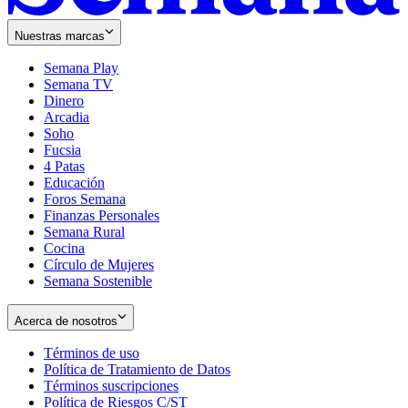
Nuestras marcas
Semana Play
Semana TV
Dinero
Arcadia
Soho
Opens
Fucsia
in
Opens
4 Patas
new
in
Educación
window
new
Foros Semana
window
Finanzas Personales
Semana Rural
Cocina
Círculo de Mujeres
Semana Sostenible
Acerca de nosotros
Términos de uso
Opens
Política de Tratamiento de Datos
in
Opens
Términos suscripciones
new
Opens
in
Política de Riesgos C/ST
window
in
Opens
new