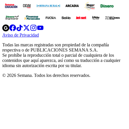
Opens
Opens
Opens
Opens
Opens
in
in
in
in
in
Aviso de Privacidad
Opens
new
new
new
new
new
in
window
window
window
window
window
Todas las marcas registradas son propiedad de la compañía
new
respectiva o de PUBLICACIONES SEMANA S.A.
window
Se prohíbe la reproducción total o parcial de cualquiera de los
contenidos que aquí aparezca, así como su traducción a cualquier
idioma sin autorización escrita por su titular.
© 2026 Semana. Todos los derechos reservados.