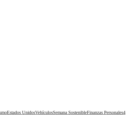
ismo
Estados Unidos
Vehículos
Semana Sostenible
Finanzas Personales
4