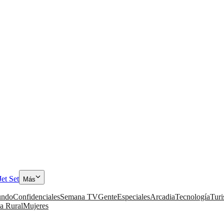
Jet Set
Más
ndo
Confidenciales
Semana TV
Gente
Especiales
Arcadia
Tecnología
Tur
a Rural
Mujeres