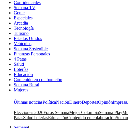
Confidenciales
Semana TV
Gente
Especiales
Arcadia
Tecnología
Turismo
Estados Unidos
Vehículos
Semana Sostenible
Finanzas Personales
4 Patas
Salud
Loterías
Educación
Contenido en colaboración
Semana Rural
Mujeres
Últimas noticias
Política
Nación
Dinero
Deportes
Opinión
Impresa
Elecciones 2026
Foros Semana
Mejor Colombia
Semana Play
Mu
Patas
Salud
Loterías
Educación
Contenido en colaboración
Seman
Semana
|