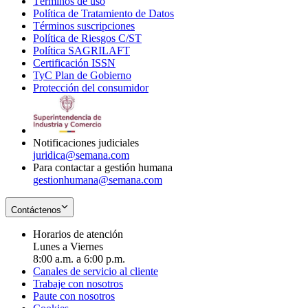
Términos de uso
Opens
Política de Tratamiento de Datos
in
Opens
Términos suscripciones
new
Opens
in
Política de Riesgos C/ST
window
in
Opens
new
Política SAGRILAFT
Opens
new
in
window
Certificación ISSN
Opens
in
window
new
TyC Plan de Gobierno
in
new
Opens
window
Protección del consumidor
new
window
in
Opens
window
new
in
window
new
window
Notificaciones judiciales
juridica@semana.com
Para contactar a gestión humana
gestionhumana@semana.com
Contáctenos
Horarios de atención
Lunes a Viernes
8:00 a.m. a 6:00 p.m.
Canales de servicio al cliente
Trabaje con nosotros
Paute con nosotros