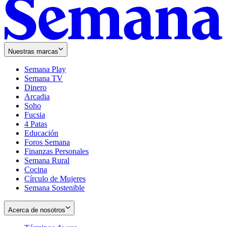
Nuestras marcas
Semana Play
Semana TV
Dinero
Arcadia
Soho
Opens
Fucsia
in
Opens
4 Patas
new
in
Educación
window
new
Foros Semana
window
Finanzas Personales
Semana Rural
Cocina
Círculo de Mujeres
Semana Sostenible
Acerca de nosotros