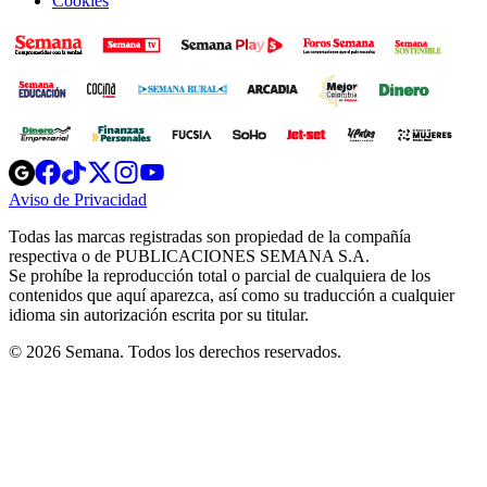
Cookies
Opens
Opens
Opens
Opens
Opens
in
in
in
in
in
Aviso de Privacidad
Opens
new
new
new
new
new
in
window
window
window
window
window
Todas las marcas registradas son propiedad de la compañía
new
respectiva o de PUBLICACIONES SEMANA S.A.
window
Se prohíbe la reproducción total o parcial de cualquiera de los
contenidos que aquí aparezca, así como su traducción a cualquier
idioma sin autorización escrita por su titular.
© 2026 Semana. Todos los derechos reservados.