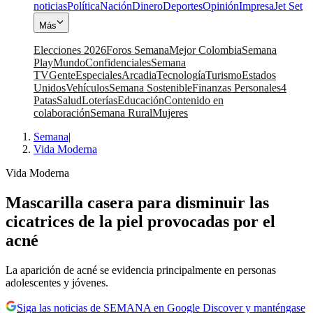
noticias
Política
Nación
Dinero
Deportes
Opinión
Impresa
Jet Set
Más
Elecciones 2026
Foros Semana
Mejor Colombia
Semana
Play
Mundo
Confidenciales
Semana
TV
Gente
Especiales
Arcadia
Tecnología
Turismo
Estados
Unidos
Vehículos
Semana Sostenible
Finanzas Personales
4
Patas
Salud
Loterías
Educación
Contenido en
colaboración
Semana Rural
Mujeres
Semana
|
Vida Moderna
Vida Moderna
Mascarilla casera para disminuir las
cicatrices de la piel provocadas por el
acné
La aparición de acné se evidencia principalmente en personas
adolescentes y jóvenes.
Siga las noticias de SEMANA en Google Discover y manténgase