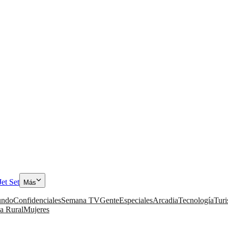
Jet Set
Más
ndo
Confidenciales
Semana TV
Gente
Especiales
Arcadia
Tecnología
Tur
a Rural
Mujeres