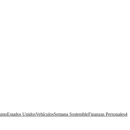
ismo
Estados Unidos
Vehículos
Semana Sostenible
Finanzas Personales
4