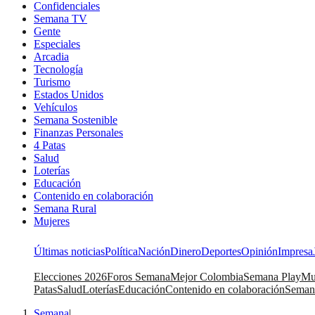
Confidenciales
Semana TV
Gente
Especiales
Arcadia
Tecnología
Turismo
Estados Unidos
Vehículos
Semana Sostenible
Finanzas Personales
4 Patas
Salud
Loterías
Educación
Contenido en colaboración
Semana Rural
Mujeres
Últimas noticias
Política
Nación
Dinero
Deportes
Opinión
Impresa
Elecciones 2026
Foros Semana
Mejor Colombia
Semana Play
Mu
Patas
Salud
Loterías
Educación
Contenido en colaboración
Seman
Semana
|