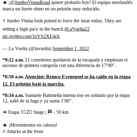
🔥 ¡
@JumboVismaRoad
quiere probarlo hoy! El equipo neerlandés
marca un fuerte ritmo en un pelotón muy reducido.
⚡️ Jumbo Visma look poised to force the issue today. They are
setting a high pace in the bunch.
#LaVuelta22
pic.twitter.com/3xYS2XE4cb
— La Vuelta (@lavuelta)
September 1, 2022
*9:22 a.m.
21 corredores quedaron de la escapada y empiezan el
ascenso de primera categoría con una diferencia de 17′00″.
*8:50 a.m.
Atención: Remco Evenepoel se ha caído en la etapa
12. El pelotón bajó la marcha.
*8:34 a.m.
Samuele Battistella intenta irse en solitario por la etapa
12, saltó de la fuga y ya suma 1′00″.
⏪ Etapa 1⃣2⃣ Stage | 🏁 - 59 km
🔥 ¡Movimientos en cabeza!
⚡️ Attacks at the front