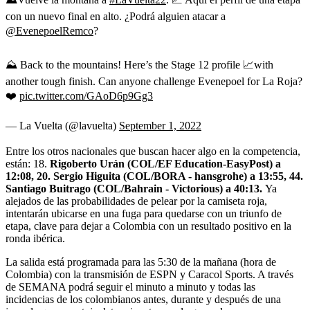
con un nuevo final en alto. ¿Podrá alguien atacar a
@EvenepoelRemco
?
⛰️ Back to the mountains! Here’s the Stage 12 profile 📈with
another tough finish. Can anyone challenge Evenepoel for La Roja?
❤️
pic.twitter.com/GAoD6p9Gg3
— La Vuelta (@lavuelta)
September 1, 2022
Entre los otros nacionales que buscan hacer algo en la competencia,
están: 18.
Rigoberto Urán (COL/EF Education-EasyPost) a
12:08, 20. Sergio Higuita (COL/BORA - hansgrohe) a 13:55, 44.
Santiago Buitrago (COL/Bahrain - Victorious) a 40:13.
Ya
alejados de las probabilidades de pelear por la camiseta roja,
intentarán ubicarse en una fuga para quedarse con un triunfo de
etapa, clave para dejar a Colombia con un resultado positivo en la
ronda ibérica.
La salida está programada para las 5:30 de la mañana (hora de
Colombia) con la transmisión de ESPN y Caracol Sports. A través
de SEMANA podrá seguir el minuto a minuto y todas las
incidencias de los colombianos antes, durante y después de una