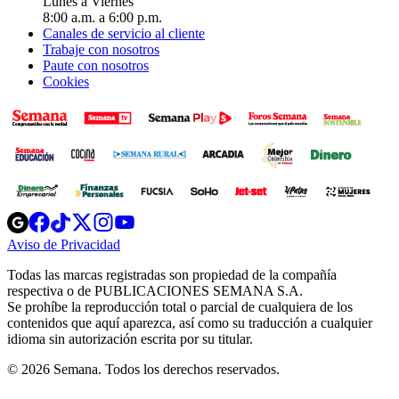
Lunes a Viernes
8:00 a.m. a 6:00 p.m.
Canales de servicio al cliente
Trabaje con nosotros
Paute con nosotros
Cookies
Opens
Opens
Opens
Opens
Opens
in
in
in
in
in
Aviso de Privacidad
Opens
new
new
new
new
new
in
window
window
window
window
window
Todas las marcas registradas son propiedad de la compañía
new
respectiva o de PUBLICACIONES SEMANA S.A.
window
Se prohíbe la reproducción total o parcial de cualquiera de los
contenidos que aquí aparezca, así como su traducción a cualquier
idioma sin autorización escrita por su titular.
© 2026 Semana. Todos los derechos reservados.