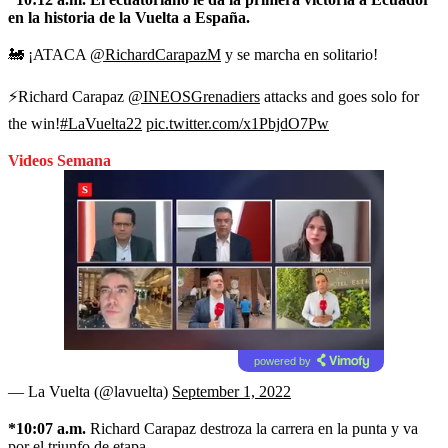
en la historia de la Vuelta a España.
🚂 ¡ATACA
@RichardCarapazM
y se marcha en solitario!
⚡️Richard Carapaz
@INEOSGrenadiers
attacks and goes solo for
the win!
#LaVuelta22
pic.twitter.com/x1PbjdO7Pw
Videos Semana
powered by
— La Vuelta (@lavuelta)
September 1, 2022
*10:07 a.m.
Richard Carapaz destroza la carrera en la punta y va
por el triunfo de etapa.