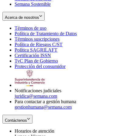
Semana Sostenible
Acerca de nosotros
Términos de uso
Opens
Política de Tratamiento de Datos
in
Opens
Términos suscripciones
new
Opens
in
Política de Riesgos C/ST
window
in
Opens
new
Política SAGRILAFT
Opens
new
in
window
Certificación ISSN
Opens
in
window
new
TyC Plan de Gobierno
in
new
Opens
window
Protección del consumidor
new
window
in
Opens
window
new
in
window
new
window
Notificaciones judiciales
juridica@semana.com
Para contactar a gestión humana
gestionhumana@semana.com
Contáctenos
Horarios de atención