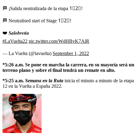
🏁 ¡Salida neutralizada de la etapa 1⃣2⃣!
🏁 Neutralised start of Stage 1⃣2⃣!
❤️ 𝑺𝒂𝒍𝒐𝒃𝒓𝒆𝒏̃𝒂
#LaVuelta22
pic.twitter.com/WdHBvK7AlR
— La Vuelta (@lavuelta)
September 1, 2022
*5:26 a.m. Se pone en marcha la carrera, en su mayoría será un
terreno plano y sobre el final tendrá un remate en alto.
*5:25 a.m.
Semana en la Ruta
inicia el minuto a minuto de la etapa
12 en la Vuelta a España 2022.