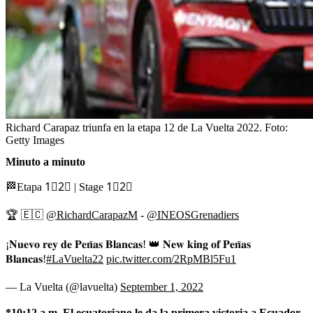
Richard Carapaz triunfa en la etapa 12 de La Vuelta 2022.
Foto:
Getty Images
Minuto a minuto
🏁Etapa 1⃣2⃣ | Stage 1⃣2⃣
🏆 🇪🇨
@RichardCarapazM
-
@INEOSGrenadiers
¡𝐍𝐮𝐞𝐯𝐨 𝐫𝐞𝐲 𝐝𝐞 𝐏𝐞𝐧̃𝐚𝐬 𝐁𝐥𝐚𝐧𝐜𝐚𝐬! 👑 𝐍𝐞𝐰 𝐤𝐢𝐧𝐠 𝐨𝐟 𝐏𝐞𝐧̃𝐚𝐬
𝐁𝐥𝐚𝐧𝐜𝐚𝐬!
#LaVuelta22
pic.twitter.com/2RpMBl5Fu1
— La Vuelta (@lavuelta)
September 1, 2022
*10:12 a.m. El ecuatoriano le da la primera victoria a Ecuador