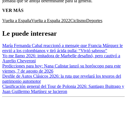
jornada que se antoja determinante para la general.
VER MÁS
Vuelta a España
Vuelta a España 2022
Ciclismo
Deportes
Le puede interesar
María Fernanda Cabal reaccionó a mensaje que Francia Márquez le
envió a los colombianos y tiró ácida pulla: “Vivió sabroso”
Yo me llamo 2026: imitadora de Marbelle desafinó, pero cautivó a
Aurelio Cheveroni
Predicciones para hoy: Nana Calistar lanzó su horóscopo para este
viernes, 7 de agosto de 2026
Desfile de Autos Clásicos 2026: la ruta que revelará los tesoros del
patrimonio automotor
Clasificación general del Tour de Polonia 2026: Santiago Buitrago y
Juan Guillermo Martínez se lucieron