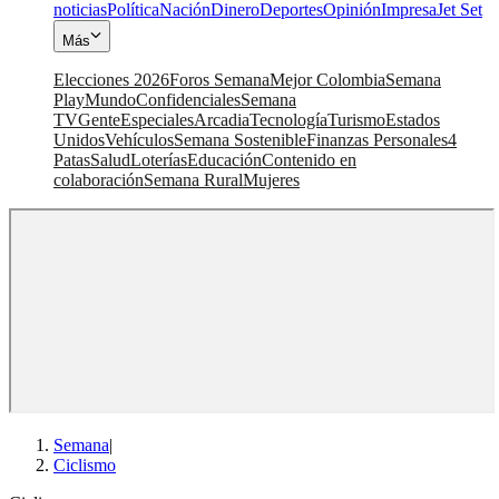
noticias
Política
Nación
Dinero
Deportes
Opinión
Impresa
Jet Set
Más
Elecciones 2026
Foros Semana
Mejor Colombia
Semana
Play
Mundo
Confidenciales
Semana
TV
Gente
Especiales
Arcadia
Tecnología
Turismo
Estados
Unidos
Vehículos
Semana Sostenible
Finanzas Personales
4
Patas
Salud
Loterías
Educación
Contenido en
colaboración
Semana Rural
Mujeres
Semana
|
Ciclismo