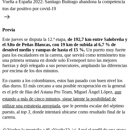
Vuelta a España 2022: Santiago Buitrago abandona la competencia
tras dar positivo por covid-19
Previa
Este jueves se disputa la 12.ª etapa,
de 192,7 km entre Salobreña y
el Alto de Peñas Blancas, con 19 km de subida al 6,7 % de
desnivel medio y rampas de hasta el 15 %.
Un puerto muy fuerte
para los escaladores en la carrera, que servirá como termómetro tras
una primera semana en donde solo Evenepoel tuvo las mejores
fuerzas y dejó relegado a sus persecutores, ampliando las diferencias
por encima de los dos minutos.
En cuanto a los colombianos, estos han pasado con buen nivel los
días duros. El más cercano a una posible recuperación en la general
es el jefe de filas del Astana Pro Team, Miguel Ángel López,
aun
estando a más de cinco minutos, sigue latente la posibilidad de
utilizar una estrategia apropiada
, que le permita escalar del séptimo
puesto, al
top 3,
donde intentará ubicarse como resultado final de la
carrera.
⛰️Vuelve la montaña a
#LaVuelta22
. 📈 Aquí el perfil de una etapa