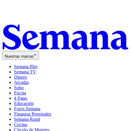
Nuestras marcas
Semana Play
Semana TV
Dinero
Arcadia
Soho
Opens
Fucsia
in
Opens
4 Patas
new
in
Educación
window
new
Foros Semana
window
Finanzas Personales
Semana Rural
Cocina
Círculo de Mujeres