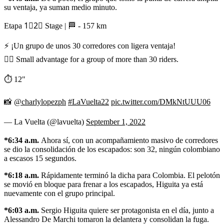
su ventaja, ya suman medio minuto.
Etapa 1⃣2⃣ Stage | 🏁 - 157 km
⚡️ ¡Un grupo de unos 30 corredores con ligera ventaja!
🚴‍♂️ Small advantage for a group of more than 30 riders.
⏱️ 12"
📸
@charlylopezph
#LaVuelta22
pic.twitter.com/DMkNtUUU06
— La Vuelta (@lavuelta)
September 1, 2022
*6:34 a.m.
Ahora sí, con un acompañamiento masivo de corredores
se dio la consolidación de los escapados: son 32, ningún colombiano
a escasos 15 segundos.
*6:18 a.m.
Rápidamente terminó la dicha para Colombia. El pelotón
se movió en bloque para frenar a los escapados, Higuita ya está
nuevamente con el grupo principal.
*6:03 a.m.
Sergio Higuita quiere ser protagonista en el día, junto a
Alessandro De Marchi tomaron la delantera y consolidan la fuga.