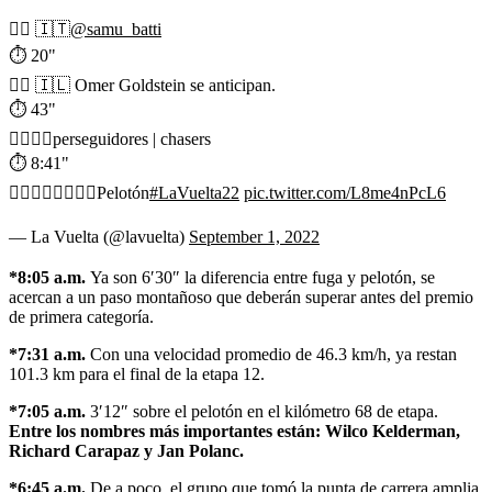
🚴‍♂️ 🇮🇹
@samu_batti
⏱️ 20"
🚴‍♂️ 🇮🇱 Omer Goldstein se anticipan.
⏱️ 43"
🚴‍♂️🚴‍♂️perseguidores | chasers
⏱️ 8:41"
🚴‍♂️🚴‍♂️🚴‍♂️🚴‍♂️Pelotón
#LaVuelta22
pic.twitter.com/L8me4nPcL6
— La Vuelta (@lavuelta)
September 1, 2022
*8:05 a.m.
Ya son 6′30″ la diferencia entre fuga y pelotón, se
acercan a un paso montañoso que deberán superar antes del premio
de primera categoría.
*7:31 a.m.
Con una velocidad promedio de 46.3 km/h, ya restan
101.3 km para el final de la etapa 12.
*7:05 a.m.
3′12″ sobre el pelotón en el kilómetro 68 de etapa.
Entre los nombres más importantes están: Wilco Kelderman,
Richard Carapaz y Jan Polanc.
*6:45 a.m.
De a poco, el grupo que tomó la punta de carrera amplia