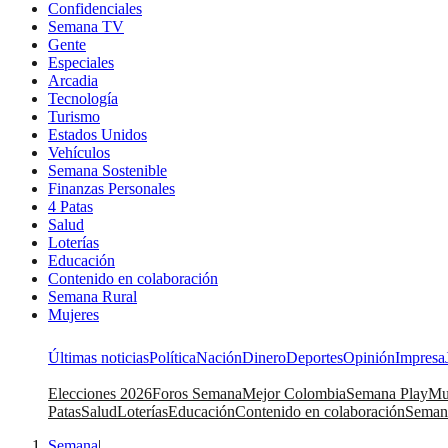
Confidenciales
Semana TV
Gente
Especiales
Arcadia
Tecnología
Turismo
Estados Unidos
Vehículos
Semana Sostenible
Finanzas Personales
4 Patas
Salud
Loterías
Educación
Contenido en colaboración
Semana Rural
Mujeres
Últimas noticias
Política
Nación
Dinero
Deportes
Opinión
Impresa
Elecciones 2026
Foros Semana
Mejor Colombia
Semana Play
Mu
Patas
Salud
Loterías
Educación
Contenido en colaboración
Seman
Semana
|