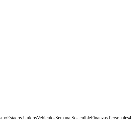
ismo
Estados Unidos
Vehículos
Semana Sostenible
Finanzas Personales
4