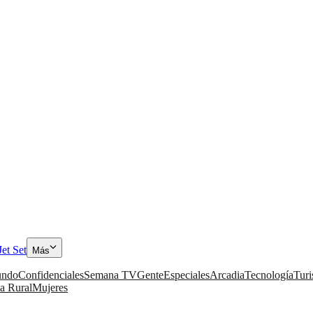
Jet Set
Más
ndo
Confidenciales
Semana TV
Gente
Especiales
Arcadia
Tecnología
Tur
a Rural
Mujeres