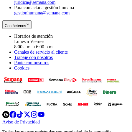
juridica@semana.com
Para contactar a gestión humana
gestionhumana@semana.com
Contáctenos
Horarios de atención
Lunes a Viernes
8:00 a.m. a 6:00 p.m.
Canales de servicio al cliente
Trabaje con nosotros
Paute con nosotros
Cookies
Opens
Opens
Opens
Opens
Opens
in
in
in
in
in
Aviso de Privacidad
Opens
new
new
new
new
new
in
window
window
window
window
window
Todas las marcas registradas son propiedad de la compañía