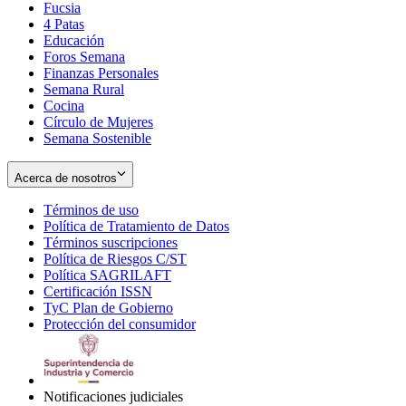
Fucsia
in
Opens
4 Patas
new
in
Educación
window
new
Foros Semana
window
Finanzas Personales
Semana Rural
Cocina
Círculo de Mujeres
Semana Sostenible
Acerca de nosotros
Términos de uso
Opens
Política de Tratamiento de Datos
in
Opens
Términos suscripciones
new
Opens
in
Política de Riesgos C/ST
window
in
Opens
new
Política SAGRILAFT
Opens
new
in
window
Certificación ISSN
Opens
in
window
new
TyC Plan de Gobierno
in
new
Opens
window
Protección del consumidor
new
window
in
Opens
window
new
in
window
new
window
Notificaciones judiciales