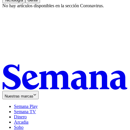
Tecnología
Gente
No hay artículos disponibles en la sección
Coronavirus
.
Nuestras marcas
Semana Play
Semana TV
Dinero
Arcadia
Soho
Opens