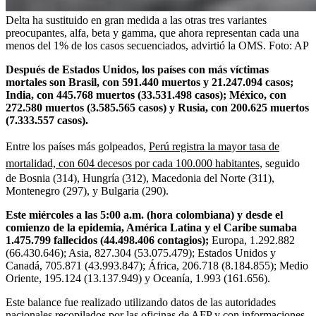
Delta ha sustituido en gran medida a las otras tres variantes
preocupantes, alfa, beta y gamma, que ahora representan cada una
menos del 1% de los casos secuenciados, advirtió la OMS.
Foto:
AP
Después de Estados Unidos, los países con más víctimas
mortales son Brasil, con 591.440 muertos y 21.247.094 casos;
India, con 445.768 muertos (33.531.498 casos); México, con
272.580 muertos (3.585.565 casos) y Rusia, con 200.625 muertos
(7.333.557 casos).
Entre los países más golpeados,
Perú registra la mayor tasa de
mortalidad, con 604 decesos por cada 100.000 habitantes,
seguido
de Bosnia (314), Hungría (312), Macedonia del Norte (311),
Montenegro (297), y Bulgaria (290).
Este miércoles a las 5:00 a.m. (hora colombiana) y desde el
comienzo de la epidemia, América Latina y el Caribe sumaba
1.475.799 fallecidos (44.498.406 contagios);
Europa, 1.292.882
(66.430.646); Asia, 827.304 (53.075.479); Estados Unidos y
Canadá, 705.871 (43.993.847); África, 206.718 (8.184.855); Medio
Oriente, 195.124 (13.137.949) y Oceanía, 1.993 (161.656).
Este balance fue realizado utilizando datos de las autoridades
nacionales recopilados por las oficinas de AFP y con informaciones