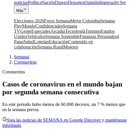
noticias
Política
Nación
Dinero
Deportes
Opinión
Impresa
Jet Set
Más
Elecciones 2026
Foros Semana
Mejor Colombia
Semana
Play
Mundo
Confidenciales
Semana
TV
Gente
Especiales
Arcadia
Tecnología
Turismo
Estados
Unidos
Vehículos
Semana Sostenible
Finanzas Personales
4
Patas
Salud
Loterías
Educación
Contenido en
colaboración
Semana Rural
Mujeres
Semana
|
Coronavirus
Coronavirus
Casos de coronavirus en el mundo bajan
por segunda semana consecutiva
En este periodo hubo menos de 60.000 decesos, un 7 % menos que
en la semana previa.
Siga las noticias de SEMANA en Google Discover y manténgase
informado