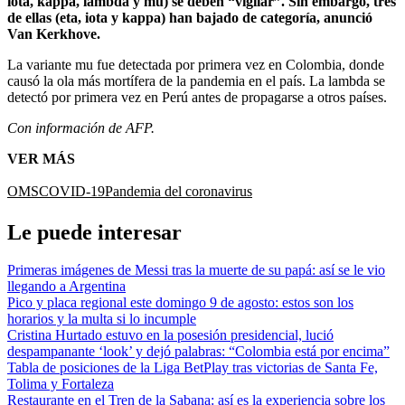
iota, kappa, lambda y mu) se deben “vigilar”. Sin embargo, tres
de ellas (eta, iota y kappa) han bajado de categoría, anunció
Van Kerkhove.
La variante mu fue detectada por primera vez en Colombia, donde
causó la ola más mortífera de la pandemia en el país. La lambda se
detectó por primera vez en Perú antes de propagarse a otros países.
Con información de AFP.
VER MÁS
OMS
COVID-19
Pandemia del coronavirus
Le puede interesar
Primeras imágenes de Messi tras la muerte de su papá: así se le vio
llegando a Argentina
Pico y placa regional este domingo 9 de agosto: estos son los
horarios y la multa si lo incumple
Cristina Hurtado estuvo en la posesión presidencial, lució
despampanante ‘look’ y dejó palabras: “Colombia está por encima”
Tabla de posiciones de la Liga BetPlay tras victorias de Santa Fe,
Tolima y Fortaleza
Restaurante en el Tren de la Sabana: así es la experiencia sobre los