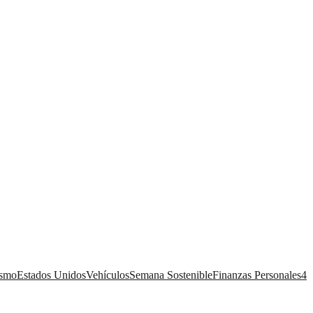
ismo
Estados Unidos
Vehículos
Semana Sostenible
Finanzas Personales
4