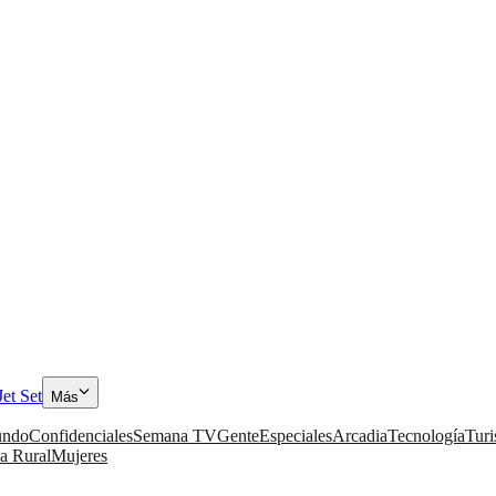
Jet Set
Más
ndo
Confidenciales
Semana TV
Gente
Especiales
Arcadia
Tecnología
Tur
a Rural
Mujeres