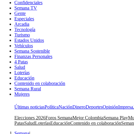
Confidenciales
Semana TV
Gente
Especiales
Arcadia
Tecnología
Turismo
Estados Unidos
Vehículos
Semana Sostenible
Finanzas Personales
4 Patas
Salud
Loterías
Educación
Contenido en colaboración
Semana Rural
Mujeres
Últimas noticias
Política
Nación
Dinero
Deportes
Opinión
Impresa
Elecciones 2026
Foros Semana
Mejor Colombia
Semana Play
Mu
Patas
Salud
Loterías
Educación
Contenido en colaboración
Seman
Semana
|