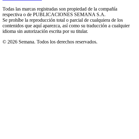
new
new
new
new
new
in
window
window
window
window
window
Todas las marcas registradas son propiedad de la compañía
new
respectiva o de PUBLICACIONES SEMANA S.A.
window
Se prohíbe la reproducción total o parcial de cualquiera de los
contenidos que aquí aparezca, así como su traducción a cualquier
idioma sin autorización escrita por su titular.
© 2026 Semana. Todos los derechos reservados.