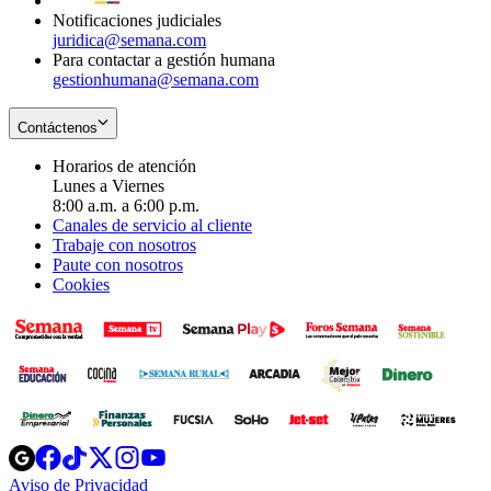
Notificaciones judiciales
juridica@semana.com
Para contactar a gestión humana
gestionhumana@semana.com
Contáctenos
Horarios de atención
Lunes a Viernes
8:00 a.m. a 6:00 p.m.
Canales de servicio al cliente
Trabaje con nosotros
Paute con nosotros
Cookies
Opens
Opens
Opens
Opens
Opens
in
in
in
in
in
Aviso de Privacidad
Opens