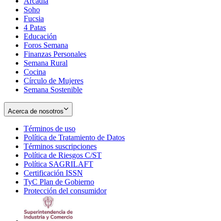
Arcadia
Soho
Opens
Fucsia
in
Opens
4 Patas
new
in
Educación
window
new
Foros Semana
window
Finanzas Personales
Semana Rural
Cocina
Círculo de Mujeres
Semana Sostenible
Acerca de nosotros
Términos de uso
Opens
Política de Tratamiento de Datos
in
Opens
Términos suscripciones
new
Opens
in
Política de Riesgos C/ST
window
in
Opens
new
Política SAGRILAFT
Opens
new
in
window
Certificación ISSN
Opens
in
window
new
TyC Plan de Gobierno
in
new
Opens
window
Protección del consumidor
new
window
in
Opens
window
new
in
window
new
window