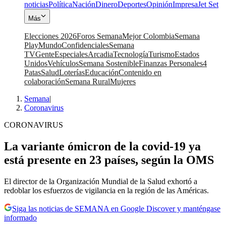
noticias
Política
Nación
Dinero
Deportes
Opinión
Impresa
Jet Set
Más
Elecciones 2026
Foros Semana
Mejor Colombia
Semana
Play
Mundo
Confidenciales
Semana
TV
Gente
Especiales
Arcadia
Tecnología
Turismo
Estados
Unidos
Vehículos
Semana Sostenible
Finanzas Personales
4
Patas
Salud
Loterías
Educación
Contenido en
colaboración
Semana Rural
Mujeres
Semana
|
Coronavirus
CORONAVIRUS
La variante ómicron de la covid-19 ya
está presente en 23 países, según la OMS
El director de la Organización Mundial de la Salud exhortó a
redoblar los esfuerzos de vigilancia en la región de las Américas.
Siga las noticias de SEMANA en Google Discover y manténgase
informado