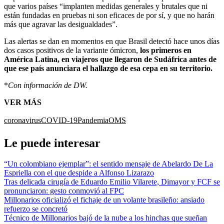
que varios países “implanten medidas generales y brutales que ni
están fundadas en pruebas ni son eficaces de por sí, y que no harán
más que agravar las desigualdades”.
Las alertas se dan en momentos en que Brasil detectó hace unos días
dos casos positivos de la variante ómicron,
los primeros en
América Latina, en viajeros que llegaron de Sudáfrica antes de
que ese país anunciara el hallazgo de esa cepa en su territorio.
*
Con información de DW.
VER MÁS
coronavirus
COVID-19
Pandemia
OMS
Le puede interesar
“Un colombiano ejemplar”: el sentido mensaje de Abelardo De La
Espriella con el que despide a Alfonso Lizarazo
Tras delicada cirugía de Eduardo Emilio Vilarete, Dimayor y FCF se
pronunciaron: gesto conmovió al FPC
Millonarios oficializó el fichaje de un volante brasileño: ansiado
refuerzo se concretó
Técnico de Millonarios bajó de la nube a los hinchas que sueñan