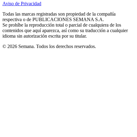
in
in
in
in
in
Aviso de Privacidad
Opens
new
new
new
new
new
in
window
window
window
window
window
Todas las marcas registradas son propiedad de la compañía
new
respectiva o de PUBLICACIONES SEMANA S.A.
window
Se prohíbe la reproducción total o parcial de cualquiera de los
contenidos que aquí aparezca, así como su traducción a cualquier
idioma sin autorización escrita por su titular.
© 2026 Semana. Todos los derechos reservados.