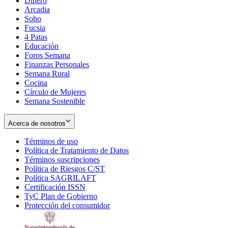
Dinero
Arcadia
Soho
Opens
Fucsia
in
Opens
4 Patas
new
in
Educación
window
new
Foros Semana
window
Finanzas Personales
Semana Rural
Cocina
Círculo de Mujeres
Semana Sostenible
Acerca de nosotros
Términos de uso
Opens
Política de Tratamiento de Datos
in
Opens
Términos suscripciones
new
Opens
in
Política de Riesgos C/ST
window
in
Opens
new
Política SAGRILAFT
Opens
new
in
window
Certificación ISSN
Opens
in
window
new
TyC Plan de Gobierno
in
new
Opens
window
Protección del consumidor
new
window
in
Opens
window
new
in
window
new