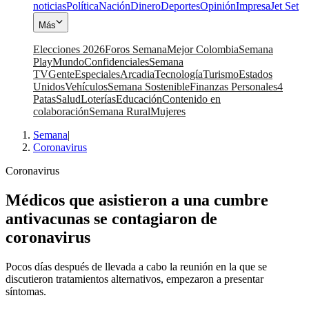
noticias
Política
Nación
Dinero
Deportes
Opinión
Impresa
Jet Set
Más
Elecciones 2026
Foros Semana
Mejor Colombia
Semana
Play
Mundo
Confidenciales
Semana
TV
Gente
Especiales
Arcadia
Tecnología
Turismo
Estados
Unidos
Vehículos
Semana Sostenible
Finanzas Personales
4
Patas
Salud
Loterías
Educación
Contenido en
colaboración
Semana Rural
Mujeres
Semana
|
Coronavirus
Coronavirus
Médicos que asistieron a una cumbre
antivacunas se contagiaron de
coronavirus
Pocos días después de llevada a cabo la reunión en la que se
discutieron tratamientos alternativos, empezaron a presentar
síntomas.