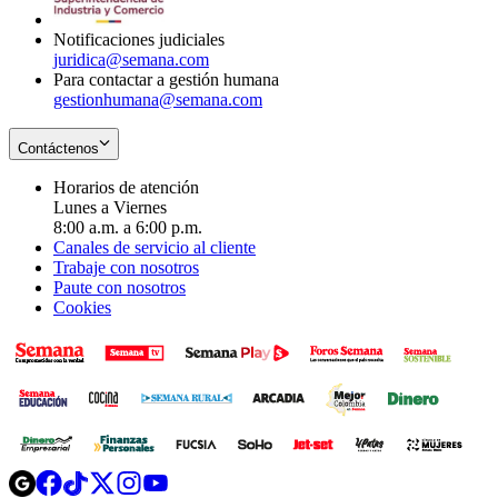
window
Notificaciones judiciales
juridica@semana.com
Para contactar a gestión humana
gestionhumana@semana.com
Contáctenos
Horarios de atención
Lunes a Viernes
8:00 a.m. a 6:00 p.m.
Canales de servicio al cliente
Trabaje con nosotros
Paute con nosotros
Cookies
Opens
Opens
Opens
Opens
Opens