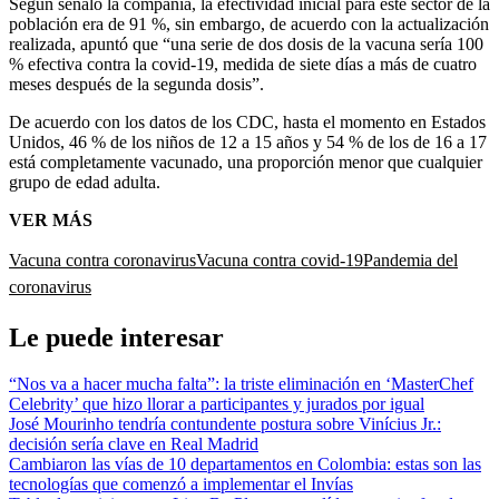
Según señaló la compañía, la efectividad inicial para este sector de la
población era de 91 %, sin embargo, de acuerdo con la actualización
realizada, apuntó que “una serie de dos dosis de la vacuna sería 100
% efectiva contra la covid-19, medida de siete días a más de cuatro
meses después de la segunda dosis”.
De acuerdo con los datos de los CDC, hasta el momento en Estados
Unidos, 46 % de los niños de 12 a 15 años y 54 % de los de 16 a 17
está completamente vacunado, una proporción menor que cualquier
grupo de edad adulta.
VER MÁS
Vacuna contra coronavirus
Vacuna contra covid-19
Pandemia del
coronavirus
Le puede interesar
“Nos va a hacer mucha falta”: la triste eliminación en ‘MasterChef
Celebrity’ que hizo llorar a participantes y jurados por igual
José Mourinho tendría contundente postura sobre Vinícius Jr.:
decisión sería clave en Real Madrid
Cambiaron las vías de 10 departamentos en Colombia: estas son las
tecnologías que comenzó a implementar el Invías