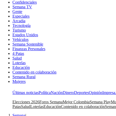
Confidenciales
Semana TV
Gente
Especiales
Arcadia
Tecnología
Turismo
Estados Unidos
Vehículos
Semana Sostenible
Finanzas Personales
4 Patas
Salud
Loterías
Educación
Contenido en colaboración
Semana Rural
Mujeres
Últimas noticias
Política
Nación
Dinero
Deportes
Opinión
Impresa
Elecciones 2026
Foros Semana
Mejor Colombia
Semana Play
Mu
Patas
Salud
Loterías
Educación
Contenido en colaboración
Seman
Semana
|