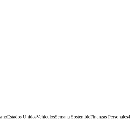
ismo
Estados Unidos
Vehículos
Semana Sostenible
Finanzas Personales
4