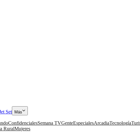
Jet Set
Más
ndo
Confidenciales
Semana TV
Gente
Especiales
Arcadia
Tecnología
Tur
a Rural
Mujeres