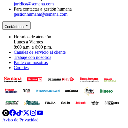
juridica@semana.com
Para contactar a gestión humana
gestionhumana@semana.com
Contáctenos
Horarios de atención
Lunes a Viernes
8:00 a.m. a 6:00 p.m.
Canales de servicio al cliente
Trabaje con nosotros
Paute con nosotros
Cookies
Opens
Opens
Opens
Opens
Opens
in
in
in
in
in
Aviso de Privacidad
Opens
new
new
new
new
new
in
window
window
window
window
window