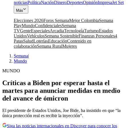
noticias
Política
Nación
Dinero
Deportes
Opinión
Impresa
Jet Set
Más
Elecciones 2026
Foros Semana
Mejor Colombia
Semana
Play
Mundo
Confidenciales
Semana
TV
Gente
Especiales
Arcadia
Tecnología
Turismo
Estados
Unidos
Vehículos
Semana Sostenible
Finanzas Personales
4
Patas
Salud
Loterías
Educación
Contenido en
colaboración
Semana Rural
Mujeres
Semana
|
Mundo
MUNDO
Críticas a Biden por esperar hasta el
martes para anunciar medidas en medio
del avance de ómicron
El presidente de Estados Unidos, Joe Bide, ha insistido en que “la
única protección real es recibir la inyección”.
Siga las noticias internacionales en Discover para conocer los