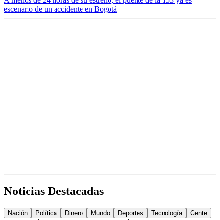
A menos de 24 horas de su estreno, el puente de la 153 ya es
escenario de un accidente en Bogotá
Noticias Destacadas
Nación
Política
Dinero
Mundo
Deportes
Tecnología
Gente