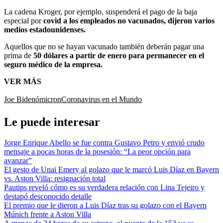
La cadena Kroger, por ejemplo, suspenderá el pago de la baja
especial por
covid a los empleados no vacunados, dijeron varios
medios estadounidenses.
Aquellos que no se hayan vacunado también deberán pagar una
prima de
50 dólares a partir de enero para permanecer en el
seguro médico de la empresa.
VER MÁS
Joe Biden
ómicron
Coronavirus en el Mundo
Le puede interesar
Jorge Enrique Abello se fue contra Gustavo Petro y envió crudo
mensaje a pocas horas de la posesión: “La peor opción para
avanzar”
El gesto de Unai Emery al golazo que le marcó Luis Díaz en Bayern
vs. Aston Villa: resignación total
Pautips reveló cómo es su verdadera relación con Lina Tejeiro y
destapó desconocido detalle
El premio que le dieron a Luis Díaz tras su golazo con el Bayern
Múnich frente a Aston Villa