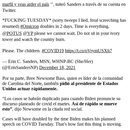
marfil y veas arder el país
‘’, tuiteó Sanders a través de su cuenta en
Twitter.
*FUCKING TUESDAY* (sorry tweeps I lied, feral screeching has
resumed)
#Omicron
doubles in 2 days. Time is everything.
@POTUS
@VP
please we cannot wait. Do not sit in your ivory
tower and watch the country burn.
Please. The children.
#COVID19
https://t.co/oVrymUSXh7
— Erin C. Sanders, MSN, WHNP-BC (She/Her)
(@ErinSandersNP)
December 18, 2021
Por su parte, Bree Newsome Bass, quien es líder de la comunidad
de Carolina del Norte, también
pidió al presidente de Estados
Unidos actuar rápidamente.
“Los casos se habrán duplicado para cuando Biden pronuncie su
discurso planeado de covid el martes.
Así de rápido se mueve
esto”
, dijo Newsome en la citada red social.
Cases will have doubled by the time Biden makes his planned
speech on COVID Tuesday. That’s how fast this thing is moving.