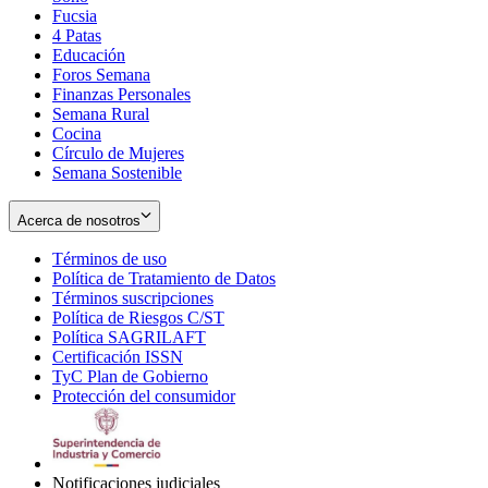
Fucsia
in
Opens
4 Patas
new
in
Educación
window
new
Foros Semana
window
Finanzas Personales
Semana Rural
Cocina
Círculo de Mujeres
Semana Sostenible
Acerca de nosotros
Términos de uso
Opens
Política de Tratamiento de Datos
in
Opens
Términos suscripciones
new
Opens
in
Política de Riesgos C/ST
window
in
Opens
new
Política SAGRILAFT
Opens
new
in
window
Certificación ISSN
Opens
in
window
new
TyC Plan de Gobierno
in
new
Opens
window
Protección del consumidor
new
window
in
Opens
window
new
in
window
new
window
Notificaciones judiciales