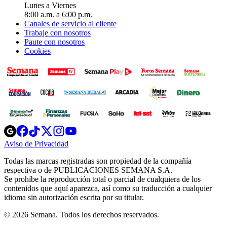
Lunes a Viernes
8:00 a.m. a 6:00 p.m.
Canales de servicio al cliente
Trabaje con nosotros
Paute con nosotros
Cookies
Opens
Opens
Opens
Opens
Opens
in
in
in
in
in
Aviso de Privacidad
Opens
new
new
new
new
new
in
window
window
window
window
window
Todas las marcas registradas son propiedad de la compañía
new
respectiva o de PUBLICACIONES SEMANA S.A.
window
Se prohíbe la reproducción total o parcial de cualquiera de los
contenidos que aquí aparezca, así como su traducción a cualquier
idioma sin autorización escrita por su titular.
© 2026 Semana. Todos los derechos reservados.