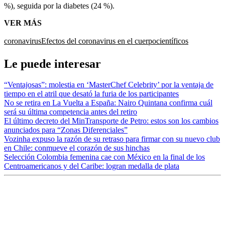
%), seguida por la diabetes (24 %).
VER MÁS
coronavirus
Efectos del coronavirus en el cuerpo
científicos
Le puede interesar
“Ventajosas”: molestia en ‘MasterChef Celebrity’ por la ventaja de
tiempo en el atril que desató la furia de los participantes
No se retira en La Vuelta a España: Nairo Quintana confirma cuál
será su última competencia antes del retiro
El último decreto del MinTransporte de Petro: estos son los cambios
anunciados para “Zonas Diferenciales”
Vozinha expuso la razón de su retraso para firmar con su nuevo club
en Chile: conmueve el corazón de sus hinchas
Selección Colombia femenina cae con México en la final de los
Centroamericanos y del Caribe: logran medalla de plata