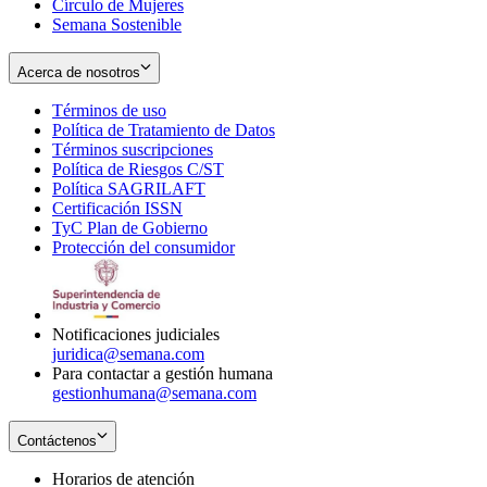
Círculo de Mujeres
Semana Sostenible
Acerca de nosotros
Términos de uso
Opens
Política de Tratamiento de Datos
in
Opens
Términos suscripciones
new
Opens
in
Política de Riesgos C/ST
window
in
Opens
new
Política SAGRILAFT
Opens
new
in
window
Certificación ISSN
Opens
in
window
new
TyC Plan de Gobierno
in
new
Opens
window
Protección del consumidor
new
window
in
Opens
window
new
in
window
new
window
Notificaciones judiciales
juridica@semana.com
Para contactar a gestión humana
gestionhumana@semana.com
Contáctenos
Horarios de atención