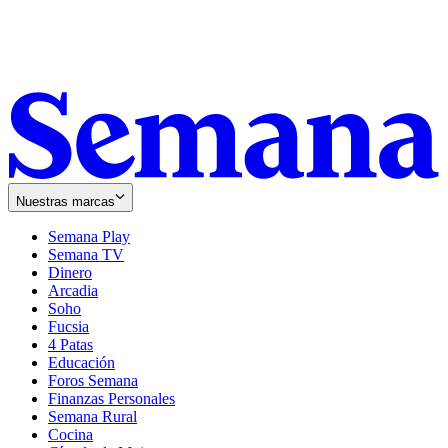
Nuestras marcas
Semana Play
Semana TV
Dinero
Arcadia
Soho
Opens
Fucsia
in
Opens
4 Patas
new
in
Educación
window
new
Foros Semana
window
Finanzas Personales
Semana Rural
Cocina