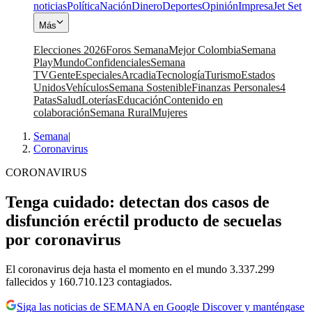
noticias
Política
Nación
Dinero
Deportes
Opinión
Impresa
Jet Set
Más
Elecciones 2026
Foros Semana
Mejor Colombia
Semana
Play
Mundo
Confidenciales
Semana
TV
Gente
Especiales
Arcadia
Tecnología
Turismo
Estados
Unidos
Vehículos
Semana Sostenible
Finanzas Personales
4
Patas
Salud
Loterías
Educación
Contenido en
colaboración
Semana Rural
Mujeres
Semana
|
Coronavirus
CORONAVIRUS
Tenga cuidado: detectan dos casos de
disfunción eréctil producto de secuelas
por coronavirus
El coronavirus deja hasta el momento en el mundo 3.337.299
fallecidos y 160.710.123 contagiados.
Siga las noticias de SEMANA en Google Discover y manténgase