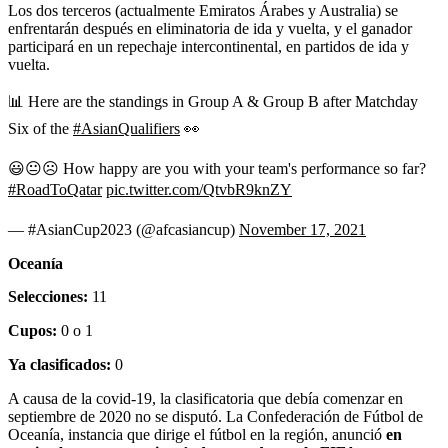
Los dos terceros (actualmente Emiratos Árabes y Australia) se
enfrentarán después en eliminatoria de ida y vuelta, y el ganador
participará en un repechaje intercontinental, en partidos de ida y
vuelta.
📊 Here are the standings in Group A & Group B after Matchday
Six of the
#AsianQualifiers
👀
😃😐☹️ How happy are you with your team's performance so far?
#RoadToQatar
pic.twitter.com/QtvbR9knZY
— #AsianCup2023 (@afcasiancup)
November 17, 2021
Oceanía
Selecciones:
11
Cupos:
0 o 1
Ya clasificados:
0
A causa de la covid-19, la clasificatoria que debía comenzar en
septiembre de 2020 no se disputó. La Confederación de Fútbol de
Oceanía, instancia que dirige el fútbol en la región, anunció
en