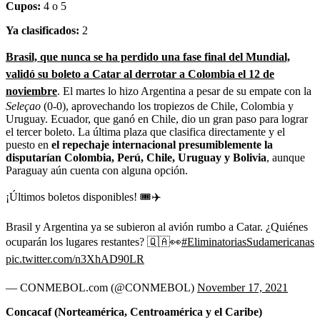
Cupos:
4 o 5
Ya clasificados:
2
Brasil, que nunca se ha perdido una fase final del Mundial,
validó su boleto a Catar al derrotar a Colombia el 12 de
noviembre
. El martes lo hizo Argentina a pesar de su empate con la
Seleçao
(0-0), aprovechando los tropiezos de Chile, Colombia y
Uruguay. Ecuador, que ganó en Chile, dio un gran paso para lograr
el tercer boleto. La última plaza que clasifica directamente y el
puesto en
el repechaje internacional presumiblemente la
disputarían Colombia, Perú, Chile, Uruguay y Bolivia
, aunque
Paraguay aún cuenta con alguna opción.
¡Últimos boletos disponibles! 🎟✈
Brasil y Argentina ya se subieron al avión rumbo a Catar. ¿Quiénes
ocuparán los lugares restantes? 🇶🇦👀
#EliminatoriasSudamericanas
pic.twitter.com/n3XhAD90LR
— CONMEBOL.com (@CONMEBOL)
November 17, 2021
Concacaf (Norteamérica, Centroamérica y el Caribe)