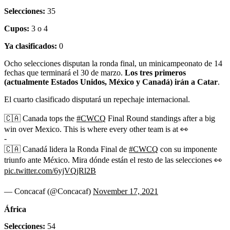
Selecciones:
35
Cupos:
3 o 4
Ya clasificados:
0
Ocho selecciones disputan la ronda final, un minicampeonato de 14
fechas que terminará el 30 de marzo.
Los tres primeros
(actualmente Estados Unidos, México y Canadá) irán a Catar
.
El cuarto clasificado disputará un repechaje internacional.
🇨🇦 Canada tops the
#CWCQ
Final Round standings after a big
win over Mexico. This is where every other team is at 👀
-
🇨🇦 Canadá lidera la Ronda Final de
#CWCQ
con su imponente
triunfo ante México. Mira dónde están el resto de las selecciones 👀
pic.twitter.com/6yjVQjRl2B
— Concacaf (@Concacaf)
November 17, 2021
África
Selecciones:
54