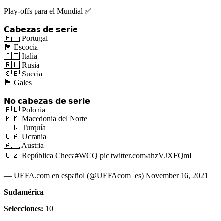
Play-offs para el Mundial ✅
𝗖𝗮𝗯𝗲𝘇𝗮𝘀 𝗱𝗲 𝘀𝗲𝗿𝗶𝗲
🇵🇹 Portugal
🏴󠁧󠁢󠁳󠁣󠁴󠁿 Escocia
🇮🇹 Italia
🇷🇺 Rusia
🇸🇪 Suecia
🏴󠁧󠁢󠁷󠁬󠁳󠁿 Gales
𝗡𝗼 𝗰𝗮𝗯𝗲𝘇𝗮𝘀 𝗱𝗲 𝘀𝗲𝗿𝗶𝗲
🇵🇱 Polonia
🇲🇰 Macedonia del Norte
🇹🇷 Turquía
🇺🇦 Ucrania
🇦🇹 Austria
🇨🇿 República Checa
#WCQ
pic.twitter.com/ahzVJXFQmI
— UEFA.com en español (@UEFAcom_es)
November 16, 2021
Sudamérica
Selecciones:
10