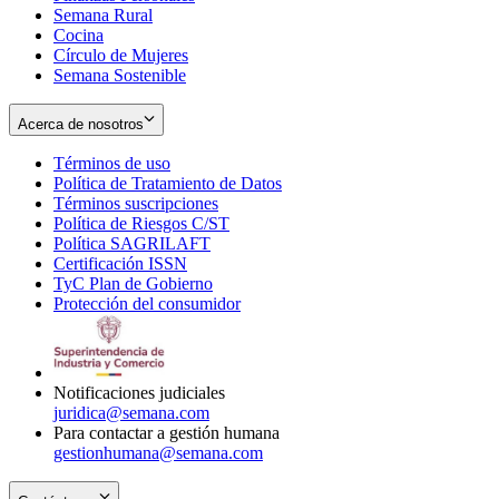
Semana Rural
Cocina
Círculo de Mujeres
Semana Sostenible
Acerca de nosotros
Términos de uso
Opens
Política de Tratamiento de Datos
in
Opens
Términos suscripciones
new
Opens
in
Política de Riesgos C/ST
window
in
Opens
new
Política SAGRILAFT
Opens
new
in
window
Certificación ISSN
Opens
in
window
new
TyC Plan de Gobierno
in
new
Opens
window
Protección del consumidor
new
window
in
Opens
window
new
in
window
new
window
Notificaciones judiciales
juridica@semana.com
Para contactar a gestión humana
gestionhumana@semana.com