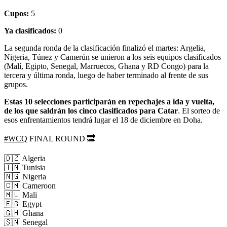
Cupos:
5
Ya clasificados:
0
La segunda ronda de la clasificación finalizó el martes: Argelia,
Nigeria, Túnez y Camerún se unieron a los seis equipos clasificados
(Malí, Egipto, Senegal, Marruecos, Ghana y RD Congo) para la
tercera y última ronda, luego de haber terminado al frente de sus
grupos.
Estas 10 selecciones participarán en repechajes a ida y vuelta,
de los que saldrán los cinco clasificados para Catar
. El sorteo de
esos enfrentamientos tendrá lugar el 18 de diciembre en Doha.
#WCQ
FINAL ROUND 🔜
🇩🇿 Algeria
🇹🇳 Tunisia
🇳🇬 Nigeria
🇨🇲 Cameroon
🇲🇱 Mali
🇪🇬 Egypt
🇬🇭 Ghana
🇸🇳 Senegal