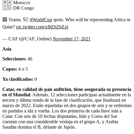
🇲🇦 Morocco
🇨🇩 DR Congo
🔟 Teams. 5⃣
#WorldCup
spots. Who will be representing Africa in
Qatar?
pic.twitter.com/xfhDiZ6Zxl
— CAF (@CAF_Online)
November 17, 2021
Asia
Selecciones:
46
Cupos:
4 o 5
Ya clasificados:
0
Catar, en calidad de país anfitrión, tiene asegurada su presencia
en el Mundial
. Además, 12 selecciones participan actualmente en la
tercera y última ronda de la fase de clasificación, que finalizará en
marzo de 2022. Están repartidas en dos grupos de seis y se enfrentan
en partidos a ida y vuelta. Los dos primeros de cada llave irán a
Catar. Con seis de 10 fechas disputadas, Irán y Corea del Sur
cuentan con una considerable ventaja en el grupo A, y Arabia
Saudita domina el B, delante de Japón.