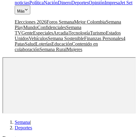
noticias
Política
Nación
Dinero
Deportes
Opinión
Impresa
Jet Set
Más
Elecciones 2026
Foros Semana
Mejor Colombia
Semana
Play
Mundo
Confidenciales
Semana
TV
Gente
Especiales
Arcadia
Tecnología
Turismo
Estados
Unidos
Vehículos
Semana Sostenible
Finanzas Personales
4
Patas
Salud
Loterías
Educación
Contenido en
colaboración
Semana Rural
Mujeres
Semana
|
Deportes