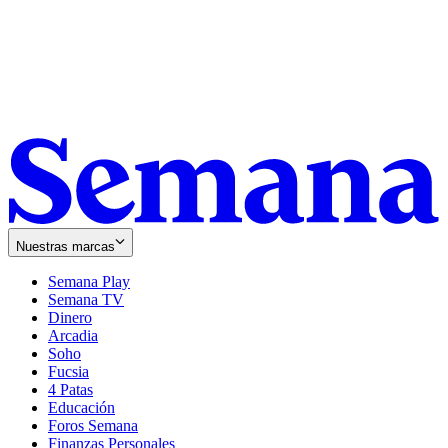
Nuestras marcas
Semana Play
Semana TV
Dinero
Arcadia
Soho
Opens
Fucsia
in
Opens
4 Patas
new
in
Educación
window
new
Foros Semana
window
Finanzas Personales