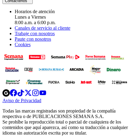
Contáctenos
Horarios de atención
Lunes a Viernes
8:00 a.m. a 6:00 p.m.
Canales de servicio al cliente
Trabaje con nosotros
Paute con nosotros
Cookies
Opens
Opens
Opens
Opens
Opens
in
in
in
in
in
Aviso de Privacidad
Opens
new
new
new
new
new
in
window
window
window
window
window
Todas las marcas registradas son propiedad de la compañía
new
respectiva o de PUBLICACIONES SEMANA S.A.
window
Se prohíbe la reproducción total o parcial de cualquiera de los
contenidos que aquí aparezca, así como su traducción a cualquier
idioma sin autorización escrita por su titular.