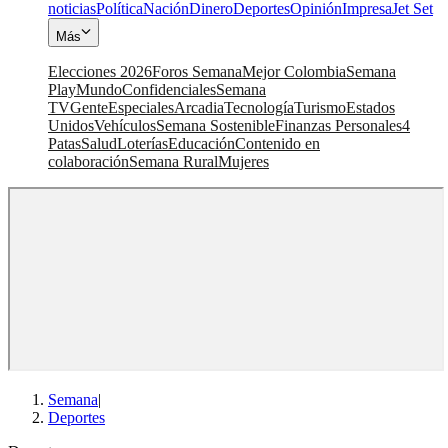
noticias
Política
Nación
Dinero
Deportes
Opinión
Impresa
Jet Set
Más
Elecciones 2026
Foros Semana
Mejor Colombia
Semana
Play
Mundo
Confidenciales
Semana
TV
Gente
Especiales
Arcadia
Tecnología
Turismo
Estados
Unidos
Vehículos
Semana Sostenible
Finanzas Personales
4
Patas
Salud
Loterías
Educación
Contenido en
colaboración
Semana Rural
Mujeres
Semana
|
Deportes