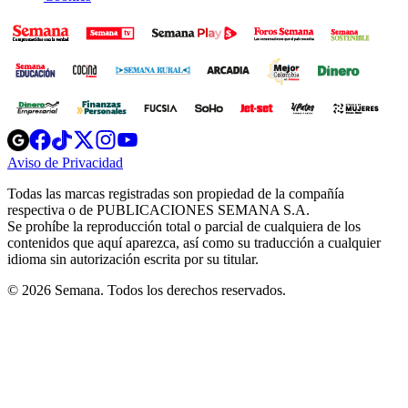
Opens
Opens
Opens
Opens
Opens
in
in
in
in
in
Aviso de Privacidad
Opens
new
new
new
new
new
in
window
window
window
window
window
Todas las marcas registradas son propiedad de la compañía
new
respectiva o de PUBLICACIONES SEMANA S.A.
window
Se prohíbe la reproducción total o parcial de cualquiera de los
contenidos que aquí aparezca, así como su traducción a cualquier
idioma sin autorización escrita por su titular.
© 2026 Semana. Todos los derechos reservados.