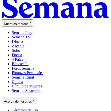
Nuestras marcas
Semana Play
Semana TV
Dinero
Arcadia
Soho
Opens
Fucsia
in
Opens
4 Patas
new
in
Educación
window
new
Foros Semana
window
Finanzas Personales
Semana Rural
Cocina
Círculo de Mujeres
Semana Sostenible
Acerca de nosotros
Términos de uso
Opens