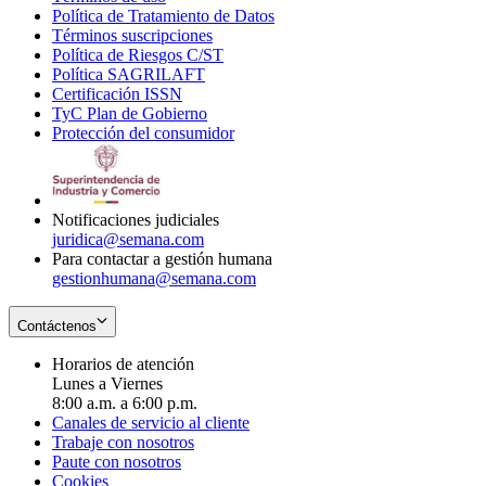
Política de Tratamiento de Datos
in
Opens
Términos suscripciones
new
Opens
in
Política de Riesgos C/ST
window
in
Opens
new
Política SAGRILAFT
Opens
new
in
window
Certificación ISSN
Opens
in
window
new
TyC Plan de Gobierno
in
new
Opens
window
Protección del consumidor
new
window
in
Opens
window
new
in
window
new
window
Notificaciones judiciales
juridica@semana.com
Para contactar a gestión humana
gestionhumana@semana.com
Contáctenos
Horarios de atención
Lunes a Viernes
8:00 a.m. a 6:00 p.m.
Canales de servicio al cliente
Trabaje con nosotros
Paute con nosotros
Cookies