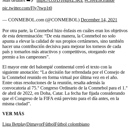
Más detalles ➡️🔗
https://t.co/D1elqHZ3KE
#CreeEnGrande
pic.twitter.com/Fly7twp1t0
— CONMEBOL.com (@CONMEBOL)
December 14, 2021
Por otra parte, la Conmebol hizo énfasis en cuáles eran los objetivos
de esta determinación: “De esta manera, la Conmebol no solo
apunta a elevar la calidad de sus propios certámenes, sino también
hacer una contribución decisiva para mejorar los torneos de cada
país y tornarlos más atractivos y competitivos, otorgando este
premio a los campeones”.
El mayor ente del balompié continental cerró el texto con la
siguiente anotación: “La decisión fue refrendada por el Consejo de
la Conmebol reunido en forma virtual por última vez en el año.
Entre otras resoluciones de la reunión, resalta además la
convocatoria al 75.° Congreso Ordinario de la Conmebol para el 1.°
de abril de 2022, en Doha, Catar. La fecha fue fijada considerando
que el Congreso de la FIFA está previsto para el día antes, en la
misma ciudad”.
VER MÁS
Liga Betplay
Dimayor
Fútbol
Fútbol colombiano