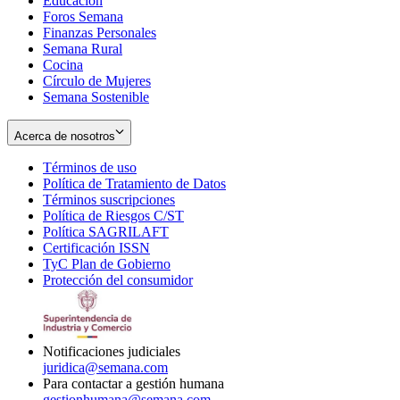
Educación
window
new
Foros Semana
window
Finanzas Personales
Semana Rural
Cocina
Círculo de Mujeres
Semana Sostenible
Acerca de nosotros
Términos de uso
Opens
Política de Tratamiento de Datos
in
Opens
Términos suscripciones
new
Opens
in
Política de Riesgos C/ST
window
in
Opens
new
Política SAGRILAFT
Opens
new
in
window
Certificación ISSN
Opens
in
window
new
TyC Plan de Gobierno
in
new
Opens
window
Protección del consumidor
new
window
in
Opens
window
new
in
window
new
window
Notificaciones judiciales
juridica@semana.com
Para contactar a gestión humana
gestionhumana@semana.com