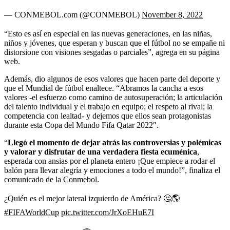
— CONMEBOL.com (@CONMEBOL)
November 8, 2022
“Esto es así en especial en las nuevas generaciones, en las niñas,
niños y jóvenes, que esperan y buscan que el fútbol no se empañe ni
distorsione con visiones sesgadas o parciales”, agrega en su página
web.
Además, dio algunos de esos valores que hacen parte del deporte y
que el Mundial de fútbol enaltece. “Abramos la cancha a esos
valores -el esfuerzo como camino de autosuperación; la articulación
del talento individual y el trabajo en equipo; el respeto al rival; la
competencia con lealtad- y dejemos que ellos sean protagonistas
durante esta Copa del Mundo Fifa Qatar 2022″.
“
Llegó el momento de dejar atrás las controversias y polémicas
y valorar y disfrutar de una verdadera fiesta ecuménica
,
esperada con ansias por el planeta entero ¡Que empiece a rodar el
balón para llevar alegría y emociones a todo el mundo!”, finaliza el
comunicado de la Conmebol.
¿Quién es el mejor lateral izquierdo de América? 🤔🌎
#FIFAWorldCup
pic.twitter.com/JrXoEHuE7I