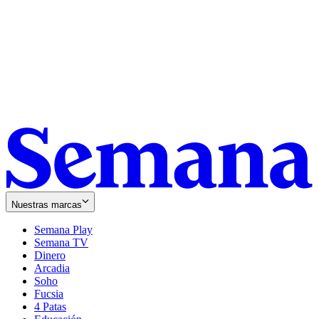
Nuestras marcas
Semana Play
Semana TV
Dinero
Arcadia
Soho
Opens
Fucsia
in
Opens
4 Patas
new
in