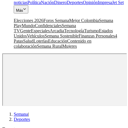
noticias
Política
Nación
Dinero
Deportes
Opinión
Impresa
Jet Set
Más
Elecciones 2026
Foros Semana
Mejor Colombia
Semana
Play
Mundo
Confidenciales
Semana
TV
Gente
Especiales
Arcadia
Tecnología
Turismo
Estados
Unidos
Vehículos
Semana Sostenible
Finanzas Personales
4
Patas
Salud
Loterías
Educación
Contenido en
colaboración
Semana Rural
Mujeres
Semana
|
Deportes