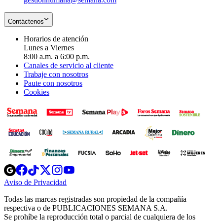
Contáctenos
Horarios de atención
Lunes a Viernes
8:00 a.m. a 6:00 p.m.
Canales de servicio al cliente
Trabaje con nosotros
Paute con nosotros
Cookies
Opens
Opens
Opens
Opens
Opens
in
in
in
in
in
Aviso de Privacidad
Opens
new
new
new
new
new
in
window
window
window
window
window
Todas las marcas registradas son propiedad de la compañía
new
respectiva o de PUBLICACIONES SEMANA S.A.
window
Se prohíbe la reproducción total o parcial de cualquiera de los