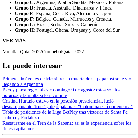
Grupo C:
Argentina, Arabia Saudita, México y Polonia.
Grupo D:
Francia, Australia, Dinamarca y Túnez.
Grupo E:
España, Costa Rica, Alemania y Japón.
Grupo F:
Bélgica, Canadá, Marruecos y Croacia.
Grupo G:
Brasil, Serbia, Suiza y Camerún.
Grupo H:
Portugal, Ghana, Uruguay y Corea del Sur.
VER MÁS
Mundial Qatar 2022
Conmebol
Qatar 2022
Le puede interesar
Primeras imágenes de Messi tras la muerte de su papá: así se le vio
llegando a Argentina
Pico y placa regional este domingo 9 de agosto: estos son los
horarios y la multa si lo incumple
Cristina Hurtado estuvo en la posesión presidencial, lució
despampanante ‘look’ y dejó palabras: “Colombia está por encima”
Tabla de posiciones de la Liga BetPlay tras victorias de Santa Fe,
Tolima y Fortaleza
Restaurante en el Tren de la Sabana: así es la experiencia sobre los
rieles capitalinos