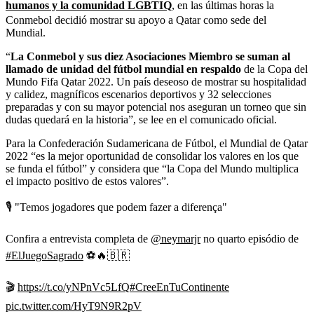
humanos y la comunidad LGBTIQ
, en las últimas horas la
Conmebol decidió mostrar su apoyo a Qatar como sede del
Mundial.
“
La Conmebol y sus diez Asociaciones Miembro se suman al
llamado de unidad del fútbol mundial en respaldo
de la Copa del
Mundo Fifa Qatar 2022. Un país deseoso de mostrar su hospitalidad
y calidez, magníficos escenarios deportivos y 32 selecciones
preparadas y con su mayor potencial nos aseguran un torneo que sin
dudas quedará en la historia”, se lee en el comunicado oficial.
Para la Confederación Sudamericana de Fútbol, el Mundial de Qatar
2022 “es la mejor oportunidad de consolidar los valores en los que
se funda el fútbol” y considera que “la Copa del Mundo multiplica
el impacto positivo de estos valores”.
🎙️ "Temos jogadores que podem fazer a diferença"
Confira a entrevista completa de
@neymarjr
no quarto episódio de
#ElJuegoSagrado
⚽🔥🇧🇷
🎬
https://t.co/yNPnVc5LfQ
#CreeEnTuContinente
pic.twitter.com/HyT9N9R2pV