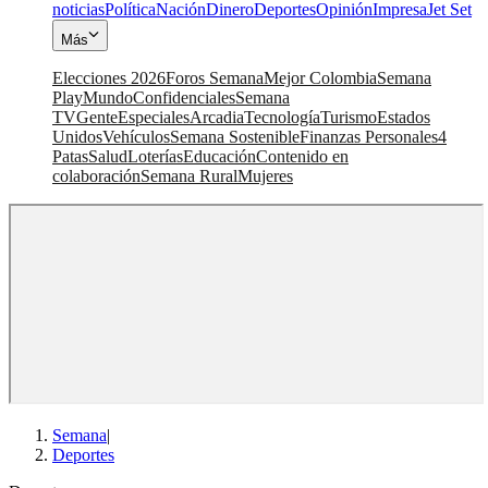
noticias
Política
Nación
Dinero
Deportes
Opinión
Impresa
Jet Set
Más
Elecciones 2026
Foros Semana
Mejor Colombia
Semana
Play
Mundo
Confidenciales
Semana
TV
Gente
Especiales
Arcadia
Tecnología
Turismo
Estados
Unidos
Vehículos
Semana Sostenible
Finanzas Personales
4
Patas
Salud
Loterías
Educación
Contenido en
colaboración
Semana Rural
Mujeres
Semana
|
Deportes