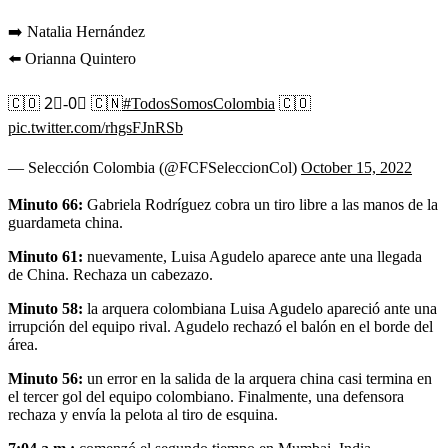
➡️ Natalia Hernández
⬅️ Orianna Quintero
🇨🇴 2⃣-0⃣ 🇨🇳
#TodosSomosColombia
🇨🇴
pic.twitter.com/rhgsFJnRSb
— Selección Colombia (@FCFSeleccionCol)
October 15, 2022
Minuto 66:
Gabriela Rodríguez cobra un tiro libre a las manos de la
guardameta china.
Minuto 61:
nuevamente, Luisa Agudelo aparece ante una llegada
de China. Rechaza un cabezazo.
Minuto 58:
la arquera colombiana Luisa Agudelo apareció ante una
irrupción del equipo rival. Agudelo rechazó el balón en el borde del
área.
Minuto 56:
un error en la salida de la arquera china casi termina en
el tercer gol del equipo colombiano. Finalmente, una defensora
rechaza y envía la pelota al tiro de esquina.