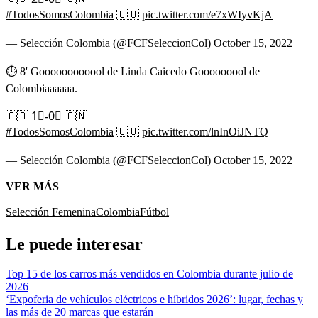
#TodosSomosColombia
🇨🇴
pic.twitter.com/e7xWIyvKjA
— Selección Colombia (@FCFSeleccionCol)
October 15, 2022
⏱ 8' Goooooooooool de Linda Caicedo Gooooooool de
Colombiaaaaaa.
🇨🇴 1⃣-0⃣ 🇨🇳
#TodosSomosColombia
🇨🇴
pic.twitter.com/lnInOiJNTQ
— Selección Colombia (@FCFSeleccionCol)
October 15, 2022
VER MÁS
Selección Femenina
Colombia
Fútbol
Le puede interesar
Top 15 de los carros más vendidos en Colombia durante julio de
2026
‘Expoferia de vehículos eléctricos e híbridos 2026’: lugar, fechas y
las más de 20 marcas que estarán