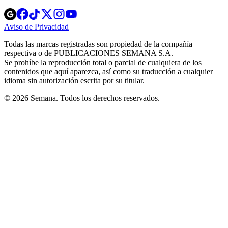
Opens
Opens
Opens
Opens
Opens
in
in
in
in
in
Aviso de Privacidad
Opens
new
new
new
new
new
in
window
window
window
window
window
Todas las marcas registradas son propiedad de la compañía
new
respectiva o de PUBLICACIONES SEMANA S.A.
window
Se prohíbe la reproducción total o parcial de cualquiera de los
contenidos que aquí aparezca, así como su traducción a cualquier
idioma sin autorización escrita por su titular.
© 2026 Semana. Todos los derechos reservados.