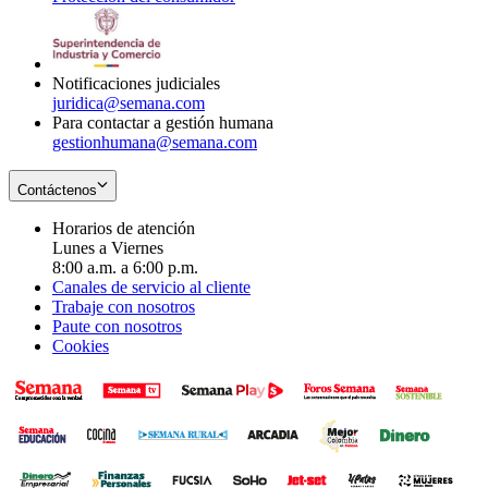
window
new
in
window
new
window
Notificaciones judiciales
juridica@semana.com
Para contactar a gestión humana
gestionhumana@semana.com
Contáctenos
Horarios de atención
Lunes a Viernes
8:00 a.m. a 6:00 p.m.
Canales de servicio al cliente
Trabaje con nosotros
Paute con nosotros
Cookies