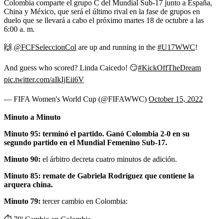
Colombia comparte el grupo C del Mundial Sub-17 junto a España,
China y México, que será el último rival en la fase de grupos en
duelo que se llevará a cabo el próximo martes 18 de octubre a las
6:00 a. m.
🙌
@FCFSeleccionCol
are up and running in the
#U17WWC
!
And guess who scored? Linda Caicedo! 😏
#KickOffTheDream
pic.twitter.com/aIkIjEii6V
— FIFA Women's World Cup (@FIFAWWC)
October 15, 2022
Minuto a Minuto
Minuto 95: terminó el partido. Ganó Colombia 2-0 en su
segundo partido en el Mundial Femenino Sub-17.
Minuto 90:
el árbitro decreta cuatro minutos de adición.
Minuto 85: remate de Gabriela Rodríguez que contiene la
arquera china.
Minuto 79:
tercer cambio en Colombia: