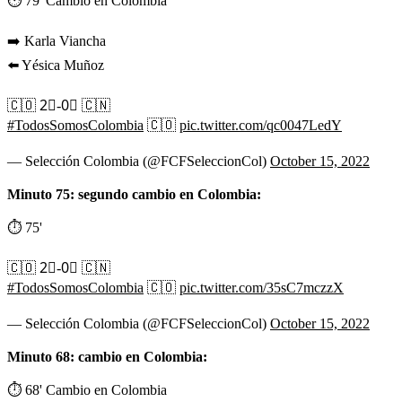
⏱ 79' Cambio en Colombia
➡️ Karla Viancha
⬅️ Yésica Muñoz
🇨🇴 2⃣-0⃣ 🇨🇳
#TodosSomosColombia
🇨🇴
pic.twitter.com/qc0047LedY
— Selección Colombia (@FCFSeleccionCol)
October 15, 2022
Minuto 75: segundo cambio en Colombia:
⏱️ 75'
🇨🇴 2⃣-0⃣ 🇨🇳
#TodosSomosColombia
🇨🇴
pic.twitter.com/35sC7mczzX
— Selección Colombia (@FCFSeleccionCol)
October 15, 2022
Minuto 68: cambio en Colombia:
⏱ 68' Cambio en Colombia