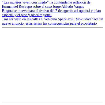
“Las mujeres viven con miedo”: la contundente reflexión de
Emmanuel Restrepo sobre el caso Jorge Alfredo Vargas
Bogotá se mueve para el festivo del 7 de agosto: así operará el plan
especial y el pico y placa regional
Tras ser visto en las calles el vehículo Spark azul, Movilidad hace un
nuevo anuncio: estas serían las consecuencias para el propietario