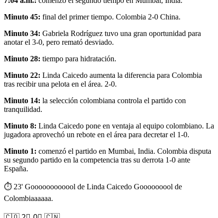
7:04 a.m.:
comenzó el segundo tiempo en Mumbai, India.
Minuto 45:
final del primer tiempo. Colombia 2-0 China.
Minuto 34:
Gabriela Rodríguez tuvo una gran oportunidad para
anotar el 3-0, pero remató desviado.
Minuto 28:
tiempo para hidratación.
Minuto 22:
Linda Caicedo aumenta la diferencia para Colombia
tras recibir una pelota en el área. 2-0.
Minuto 14:
la selección colombiana controla el partido con
tranquilidad.
Minuto 8:
Linda Caicedo pone en ventaja al equipo colombiano. La
jugadora aprovechó un rebote en el área para decretar el 1-0.
Minuto 1:
comenzó el partido en Mumbai, India. Colombia disputa
su segundo partido en la competencia tras su derrota 1-0 ante
España.
⏱ 23' Goooooooooool de Linda Caicedo Gooooooool de
Colombiaaaaaa.
🇨🇴 2⃣-0⃣ 🇨🇳