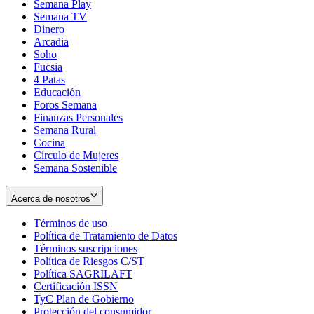
Semana Play
Semana TV
Dinero
Arcadia
Soho
Opens
Fucsia
in
Opens
4 Patas
new
in
Educación
window
new
Foros Semana
window
Finanzas Personales
Semana Rural
Cocina
Círculo de Mujeres
Semana Sostenible
Acerca de nosotros
Términos de uso
Opens
Política de Tratamiento de Datos
in
Opens
Términos suscripciones
new
Opens
in
Política de Riesgos C/ST
window
in
Opens
new
Política SAGRILAFT
Opens
new
in
window
Certificación ISSN
Opens
in
window
new
TyC Plan de Gobierno
in
new
Opens
window
Protección del consumidor
new
window
in
Opens