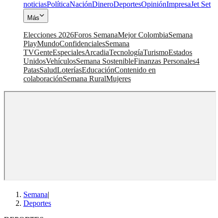
noticias
Política
Nación
Dinero
Deportes
Opinión
Impresa
Jet Set
Más
Elecciones 2026
Foros Semana
Mejor Colombia
Semana
Play
Mundo
Confidenciales
Semana
TV
Gente
Especiales
Arcadia
Tecnología
Turismo
Estados
Unidos
Vehículos
Semana Sostenible
Finanzas Personales
4
Patas
Salud
Loterías
Educación
Contenido en
colaboración
Semana Rural
Mujeres
Semana
|
Deportes