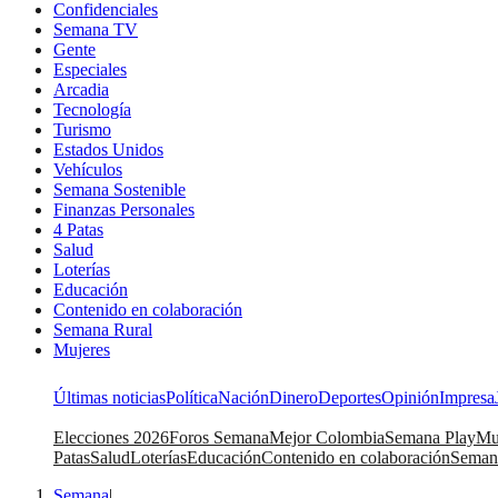
Confidenciales
Semana TV
Gente
Especiales
Arcadia
Tecnología
Turismo
Estados Unidos
Vehículos
Semana Sostenible
Finanzas Personales
4 Patas
Salud
Loterías
Educación
Contenido en colaboración
Semana Rural
Mujeres
Últimas noticias
Política
Nación
Dinero
Deportes
Opinión
Impresa
Elecciones 2026
Foros Semana
Mejor Colombia
Semana Play
Mu
Patas
Salud
Loterías
Educación
Contenido en colaboración
Seman
Semana
|