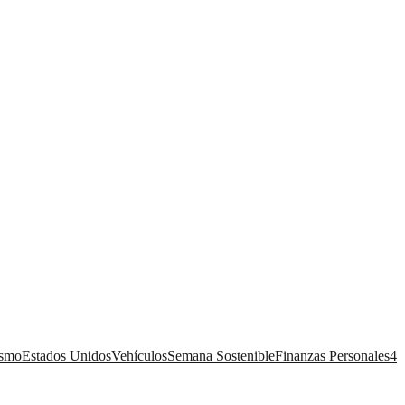
ismo
Estados Unidos
Vehículos
Semana Sostenible
Finanzas Personales
4