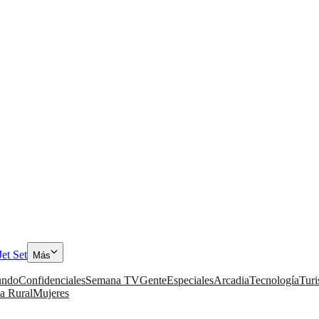
Jet Set
Más
ndo
Confidenciales
Semana TV
Gente
Especiales
Arcadia
Tecnología
Tur
a Rural
Mujeres