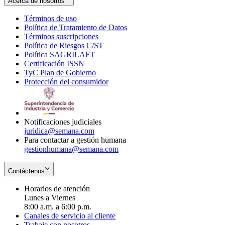
Acerca de nosotros
Términos de uso
Opens
Política de Tratamiento de Datos
in
Opens
Términos suscripciones
new
Opens
in
Política de Riesgos C/ST
window
in
Opens
new
Política SAGRILAFT
Opens
new
in
window
Certificación ISSN
Opens
in
window
new
TyC Plan de Gobierno
in
new
Opens
window
Protección del consumidor
new
window
in
Opens
window
new
in
window
new
window
Notificaciones judiciales
juridica@semana.com
Para contactar a gestión humana
gestionhumana@semana.com
Contáctenos
Horarios de atención
Lunes a Viernes
8:00 a.m. a 6:00 p.m.
Canales de servicio al cliente
Trabaje con nosotros