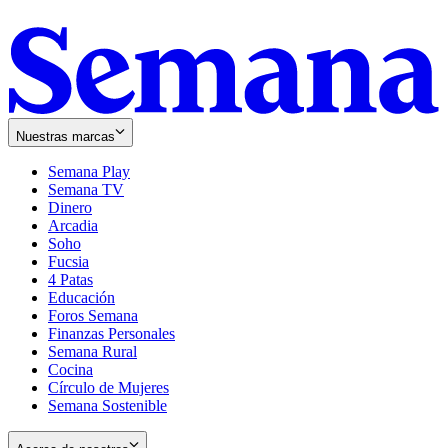
Nuestras marcas
Semana Play
Semana TV
Dinero
Arcadia
Soho
Opens
Fucsia
in
Opens
4 Patas
new
in
Educación
window
new
Foros Semana
window
Finanzas Personales
Semana Rural
Cocina
Círculo de Mujeres
Semana Sostenible