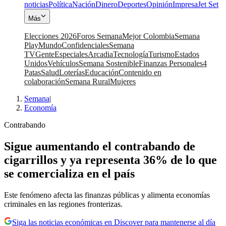
noticias
Política
Nación
Dinero
Deportes
Opinión
Impresa
Jet Set
Más
Elecciones 2026
Foros Semana
Mejor Colombia
Semana
Play
Mundo
Confidenciales
Semana
TV
Gente
Especiales
Arcadia
Tecnología
Turismo
Estados
Unidos
Vehículos
Semana Sostenible
Finanzas Personales
4
Patas
Salud
Loterías
Educación
Contenido en
colaboración
Semana Rural
Mujeres
Semana
|
Economía
Contrabando
Sigue aumentando el contrabando de
cigarrillos y ya representa 36% de lo que
se comercializa en el país
Este fenómeno afecta las finanzas públicas y alimenta economías
criminales en las regiones fronterizas.
Siga las noticias económicas en Discover para mantenerse al día