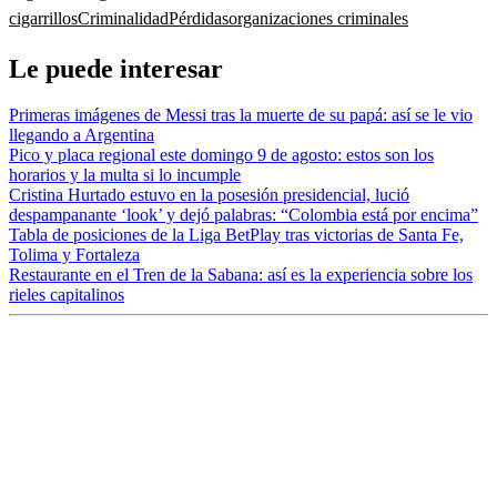
cigarrillos
Criminalidad
Pérdidas
organizaciones criminales
Le puede interesar
Primeras imágenes de Messi tras la muerte de su papá: así se le vio
llegando a Argentina
Pico y placa regional este domingo 9 de agosto: estos son los
horarios y la multa si lo incumple
Cristina Hurtado estuvo en la posesión presidencial, lució
despampanante ‘look’ y dejó palabras: “Colombia está por encima”
Tabla de posiciones de la Liga BetPlay tras victorias de Santa Fe,
Tolima y Fortaleza
Restaurante en el Tren de la Sabana: así es la experiencia sobre los
rieles capitalinos