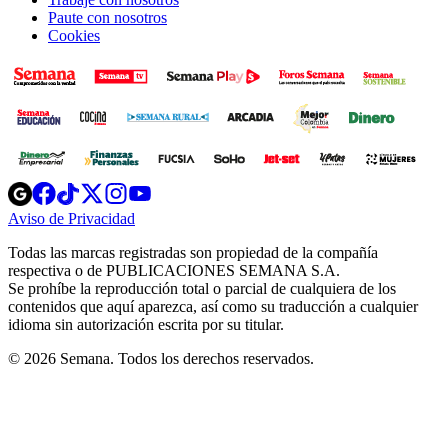
Paute con nosotros
Cookies
Opens
Opens
Opens
Opens
Opens
in
in
in
in
in
Aviso de Privacidad
Opens
new
new
new
new
new
in
window
window
window
window
window
Todas las marcas registradas son propiedad de la compañía
new
respectiva o de PUBLICACIONES SEMANA S.A.
window
Se prohíbe la reproducción total o parcial de cualquiera de los
contenidos que aquí aparezca, así como su traducción a cualquier
idioma sin autorización escrita por su titular.
© 2026 Semana. Todos los derechos reservados.