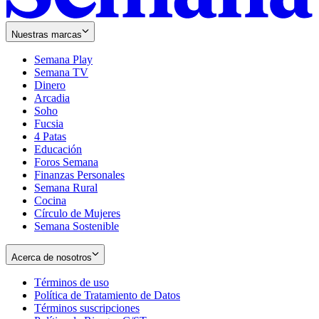
Nuestras marcas
Semana Play
Semana TV
Dinero
Arcadia
Soho
Opens
Fucsia
in
Opens
4 Patas
new
in
Educación
window
new
Foros Semana
window
Finanzas Personales
Semana Rural
Cocina
Círculo de Mujeres
Semana Sostenible
Acerca de nosotros
Términos de uso
Opens
Política de Tratamiento de Datos
in
Opens
Términos suscripciones
new
Opens
in