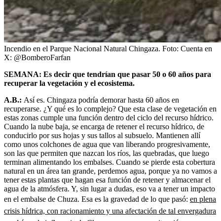
Incendio en el Parque Nacional Natural Chingaza.
Foto:
Cuenta en
X: @BomberoFarfan
SEMANA: Es decir que tendrían que pasar 50 o 60 años para
recuperar la vegetación y el ecosistema.
A.B.:
Así es. Chingaza podría demorar hasta 60 años en
recuperarse. ¿Y qué es lo complejo? Que esta clase de vegetación en
estas zonas cumple una función dentro del ciclo del recurso hídrico.
Cuando la nube baja, se encarga de retener el recurso hídrico, de
conducirlo por sus hojas y sus tallos al subsuelo. Mantienen allí
como unos colchones de agua que van liberando progresivamente,
son las que permiten que nazcan los ríos, las quebradas, que luego
terminan alimentando los embalses. Cuando se pierde esta cobertura
natural en un área tan grande, perdemos agua, porque ya no vamos a
tener estas plantas que hagan esa función de retener y almacenar el
agua de la atmósfera. Y, sin lugar a dudas, eso va a tener un impacto
en el embalse de Chuza. Esa es la gravedad de lo que pasó:
en plena
crisis hídrica, con racionamiento y una afectación de tal envergadura