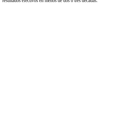
resultados efectivos en menos de dos o tres décadas.