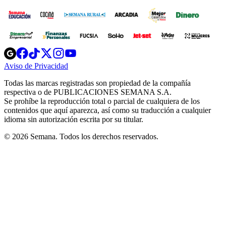
Opens
Opens
Opens
Opens
Opens
in
in
in
in
in
Aviso de Privacidad
Opens
new
new
new
new
new
in
window
window
window
window
window
Todas las marcas registradas son propiedad de la compañía
new
respectiva o de PUBLICACIONES SEMANA S.A.
window
Se prohíbe la reproducción total o parcial de cualquiera de los
contenidos que aquí aparezca, así como su traducción a cualquier
idioma sin autorización escrita por su titular.
© 2026 Semana. Todos los derechos reservados.