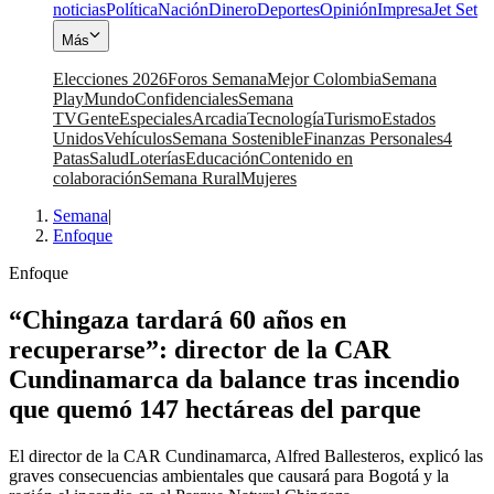
noticias
Política
Nación
Dinero
Deportes
Opinión
Impresa
Jet Set
Más
Elecciones 2026
Foros Semana
Mejor Colombia
Semana
Play
Mundo
Confidenciales
Semana
TV
Gente
Especiales
Arcadia
Tecnología
Turismo
Estados
Unidos
Vehículos
Semana Sostenible
Finanzas Personales
4
Patas
Salud
Loterías
Educación
Contenido en
colaboración
Semana Rural
Mujeres
Semana
|
Enfoque
Enfoque
“Chingaza tardará 60 años en
recuperarse”: director de la CAR
Cundinamarca da balance tras incendio
que quemó 147 hectáreas del parque
El director de la CAR Cundinamarca, Alfred Ballesteros, explicó las
graves consecuencias ambientales que causará para Bogotá y la