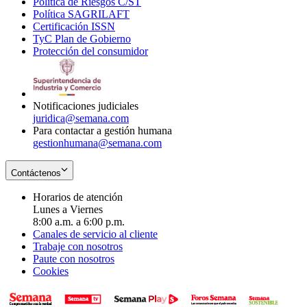
Política de Riesgos C/ST
window
in
Opens
new
Política SAGRILAFT
Opens
new
in
window
Certificación ISSN
Opens
in
window
new
TyC Plan de Gobierno
in
new
Opens
window
Protección del consumidor
new
window
in
Opens
window
new
in
window
new
window
Notificaciones judiciales
juridica@semana.com
Para contactar a gestión humana
gestionhumana@semana.com
Contáctenos
Horarios de atención
Lunes a Viernes
8:00 a.m. a 6:00 p.m.
Canales de servicio al cliente
Trabaje con nosotros
Paute con nosotros
Cookies