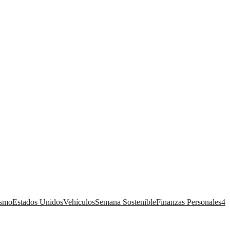
ismo
Estados Unidos
Vehículos
Semana Sostenible
Finanzas Personales
4