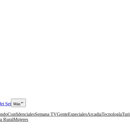
Jet Set
Más
ndo
Confidenciales
Semana TV
Gente
Especiales
Arcadia
Tecnología
Tur
a Rural
Mujeres