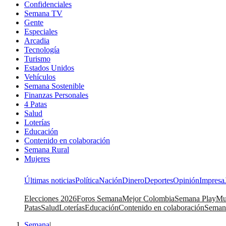
Confidenciales
Semana TV
Gente
Especiales
Arcadia
Tecnología
Turismo
Estados Unidos
Vehículos
Semana Sostenible
Finanzas Personales
4 Patas
Salud
Loterías
Educación
Contenido en colaboración
Semana Rural
Mujeres
Últimas noticias
Política
Nación
Dinero
Deportes
Opinión
Impresa
Elecciones 2026
Foros Semana
Mejor Colombia
Semana Play
Mu
Patas
Salud
Loterías
Educación
Contenido en colaboración
Seman
Semana
|