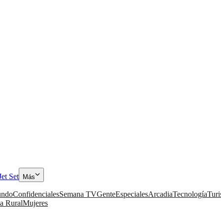
Jet Set
Más
ndo
Confidenciales
Semana TV
Gente
Especiales
Arcadia
Tecnología
Tur
a Rural
Mujeres