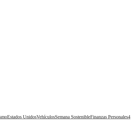
ismo
Estados Unidos
Vehículos
Semana Sostenible
Finanzas Personales
4