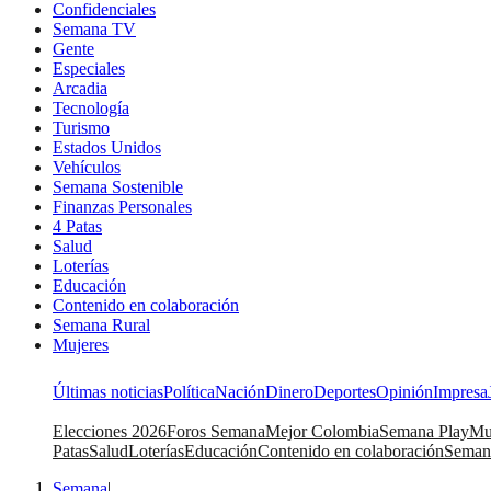
Confidenciales
Semana TV
Gente
Especiales
Arcadia
Tecnología
Turismo
Estados Unidos
Vehículos
Semana Sostenible
Finanzas Personales
4 Patas
Salud
Loterías
Educación
Contenido en colaboración
Semana Rural
Mujeres
Últimas noticias
Política
Nación
Dinero
Deportes
Opinión
Impresa
Elecciones 2026
Foros Semana
Mejor Colombia
Semana Play
Mu
Patas
Salud
Loterías
Educación
Contenido en colaboración
Seman
Semana
|