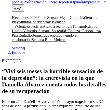
noticias
Política
Nación
Dinero
Deportes
Opinión
Impresa
Jet Set
Más
Elecciones 2026
Foros Semana
Mejor Colombia
Semana
Play
Mundo
Confidenciales
Semana
TV
Gente
Especiales
Arcadia
Tecnología
Turismo
Estados
Unidos
Vehículos
Semana Sostenible
Finanzas Personales
4
Patas
Salud
Loterías
Educación
Contenido en
colaboración
Semana Rural
Mujeres
Semana
|
Enfoque
ENFOQUE
“Viví seis meses la horrible sensación de
la depresión”: la entrevista en la que
Daniella Álvarez cuenta todos los detalles
de su recuperación
Hace un año, Daniella Álvarez sufrió la mayor tragedia en sus 32
años de vida: la pérdida de su pierna izquierda, producto de una