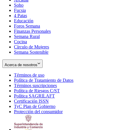
Soho
Opens
Fucsia
in
Opens
4 Patas
new
in
Educación
window
new
Foros Semana
window
Finanzas Personales
Semana Rural
Cocina
Círculo de Mujeres
Semana Sostenible
Acerca de nosotros
Términos de uso
Opens
Política de Tratamiento de Datos
in
Opens
Términos suscripciones
new
Opens
in
Política de Riesgos C/ST
window
in
Opens
new
Política SAGRILAFT
Opens
new
in
window
Certificación ISSN
Opens
in
window
new
TyC Plan de Gobierno
in
new
Opens
window
Protección del consumidor
new
window
in
Opens
window
new
in
window
new
window