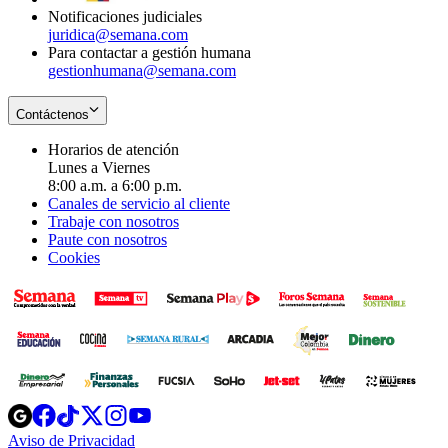
Notificaciones judiciales
juridica@semana.com
Para contactar a gestión humana
gestionhumana@semana.com
Contáctenos
Horarios de atención
Lunes a Viernes
8:00 a.m. a 6:00 p.m.
Canales de servicio al cliente
Trabaje con nosotros
Paute con nosotros
Cookies
Opens
Opens
Opens
Opens
Opens
in
in
in
in
in
Aviso de Privacidad
Opens
new
new
new
new
new