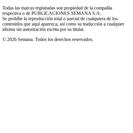
in
window
window
window
window
window
Todas las marcas registradas son propiedad de la compañía
new
respectiva o de PUBLICACIONES SEMANA S.A.
window
Se prohíbe la reproducción total o parcial de cualquiera de los
contenidos que aquí aparezca, así como su traducción a cualquier
idioma sin autorización escrita por su titular.
© 2026 Semana. Todos los derechos reservados.