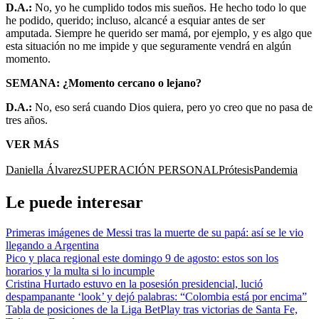
D.A.:
No, yo he cumplido todos mis sueños. He hecho todo lo que
he podido, querido; incluso, alcancé a esquiar antes de ser
amputada. Siempre he querido ser mamá, por ejemplo, y es algo que
esta situación no me impide y que seguramente vendrá en algún
momento.
SEMANA: ¿Momento cercano o lejano?
D.A.:
No, eso será cuando Dios quiera, pero yo creo que no pasa de
tres años.
VER MÁS
Daniella Álvarez
SUPERACIÓN PERSONAL
Prótesis
Pandemia
Le puede interesar
Primeras imágenes de Messi tras la muerte de su papá: así se le vio
llegando a Argentina
Pico y placa regional este domingo 9 de agosto: estos son los
horarios y la multa si lo incumple
Cristina Hurtado estuvo en la posesión presidencial, lució
despampanante ‘look’ y dejó palabras: “Colombia está por encima”
Tabla de posiciones de la Liga BetPlay tras victorias de Santa Fe,